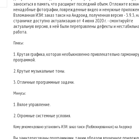
заноситься в память, что расширит последний объем. Отложите всяки
ненадобные фотографии, поврежденные видео и ненужные приложен
Взломанная ИЗИ: заказ такси на Андроид, полученная версия - 3.9.3, н
страничке доступно актуализация от 4 июня 2020 г. - смонтируйте
актуальную версию, в ней были переправлены дефекты и нестабильн
работа.
Плюсы:
1. Крутая графика, которая необыкновенно привлекательно гармониру
программой.
2. Крутые музыкальные тоны.
3. Отличные программные задачи.
Минусы:
1. Вялое управление.
2. Огромные системные условия.
Кому рекомендовано установить ИЗИ: заказ такси (Разблокированная) на Андроид
Вы заинтересованы программами, таким образом врученное приложе