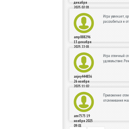
декабря
2025 02:01
Игра увлекает, о
расслабиться и о
amp888296
13 декабря
2025 22:01
Игра отличный сп
удовольствие. Р
anjey444836
26 ноября
2025 11:02
Приложение отли
отслеживания ма
anv7575
19
ноября 2025
09:01