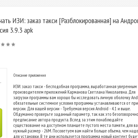
чать ИЗИ: заказ такси [Разблокированная] на Андро
сия 3.9.3 apk
Описание приложения
-
ИЗИ: заказ такси - бесподобная программа, выработанная уверенным
производителем приложений Карманова Светлана Николаевна. Для
загрузки программы вам хорошо бы исследовать личную оболочку Andr
обязательные системное условия программы устанавливаются от пр
версии. Для вашей версии - Требуемая версия Android - 4.1 и выше.
Обдуманно проверьте заданный параметр, так как это безоговорочн
предписание автора продукта. Вслед за этим понаблюдайте
существование на доступном планшете пустого места памяти, для ва
нужный размер - 26M. Посоветуем вам найти больше объема, чем над
для установки. В те дни используется программа новый контент буде