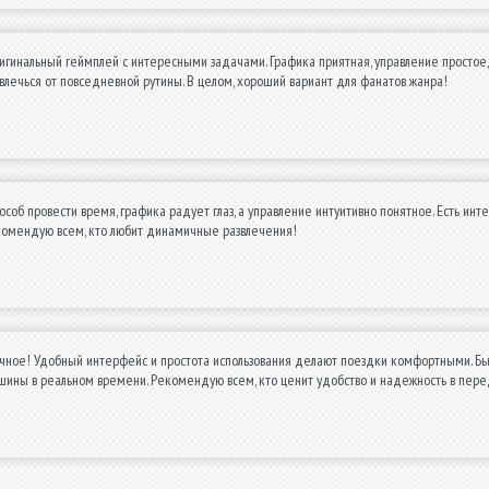
ригинальный геймплей с интересными задачами. Графика приятная, управление простое
твлечься от повседневной рутины. В целом, хороший вариант для фанатов жанра!
особ провести время, графика радует глаз, а управление интуитивно понятное. Есть ин
екомендую всем, кто любит динамичные развлечения!
чное! Удобный интерфейс и простота использования делают поездки комфортными. Быс
шины в реальном времени. Рекомендую всем, кто ценит удобство и надежность в пере