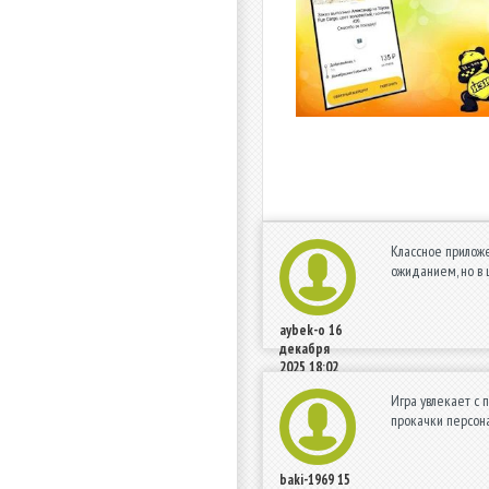
Классное приложе
ожиданием, но в 
aybek-o
16
декабря
2025 18:02
Игра увлекает с 
прокачки персона
baki-1969
15