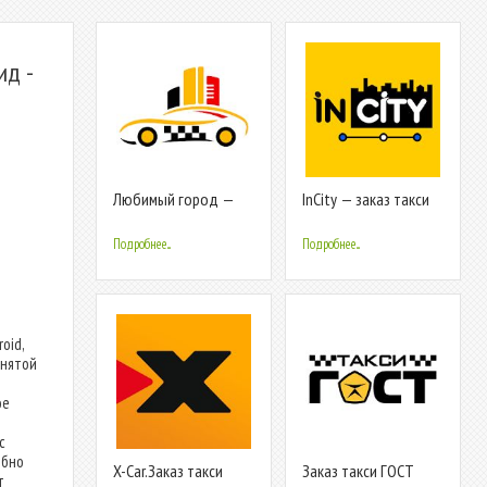
ид -
Любимый город —
InCity — заказ такси
заказ такси
Подробнее...
Подробнее...
oid,
инятой
ое
с
обно
X-Car.Заказ такси
Заказ такси ГОСТ
т