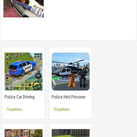
Police Car Driving
Police Heli Prisoner
School Game
Transport:
Симулятор полетов
Подробнее...
Подробнее...