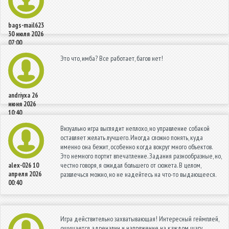
bags-mail623
30 июля 2026
07:00
Это что, имба? Все работает, багов нет!
andriyxa
26
июня 2026
10:40
Визуально игра выглядит неплохо, но управление собакой
оставляет желать лучшего. Иногда сложно понять, куда
именно она бежит, особенно когда вокруг много объектов.
Это немного портит впечатление. Задания разнообразные, но,
честно говоря, я ожидал большего от сюжета. В целом,
alex-026
10
апреля 2026
развлечься можно, но не надейтесь на что-то выдающееся.
00:40
Игра действительно захватывающая! Интересный геймплей,
ощущается адреналин и напряжение на каждом шагу.