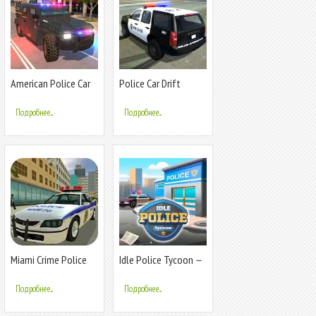
American Police Car
Police Car Drift
Driving: Offline
Simulator
Games No Wifi
Подробнее...
Подробнее...
Miami Crime Police
Idle Police Tycoon－
Police Game
Подробнее...
Подробнее...