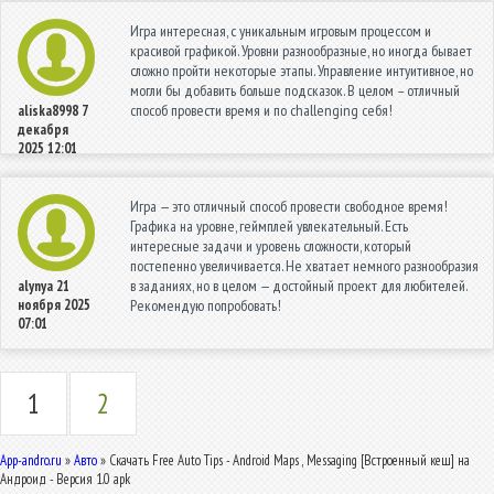
Игра интересная, с уникальным игровым процессом и
красивой графикой. Уровни разнообразные, но иногда бывает
сложно пройти некоторые этапы. Управление интуитивное, но
могли бы добавить больше подсказок. В целом – отличный
способ провести время и по challenging себя!
aliska8998
7
декабря
2025 12:01
Игра — это отличный способ провести свободное время!
Графика на уровне, геймплей увлекательный. Есть
интересные задачи и уровень сложности, который
постепенно увеличивается. Не хватает немного разнообразия
в заданиях, но в целом — достойный проект для любителей.
alynya
21
ноября 2025
Рекомендую попробовать!
07:01
1
2
App-andro.ru
»
Авто
» Скачать Free Auto Tips - Android Maps , Messaging [Встроенный кеш] на
Андроид - Версия 1.0 apk