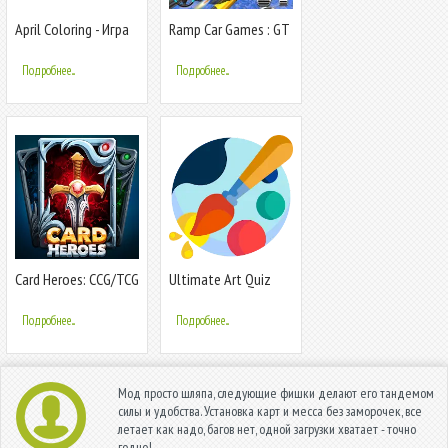
April Coloring - Игра
Ramp Car Games : GT
раскраска по
Car Racing
номерам.
Подробнее...
Подробнее...
Card Heroes: CCG/TCG
Ultimate Art Quiz
card game
Подробнее...
Подробнее...
Мод просто шляпа, следующие фишки делают его тандемом
силы и удобства. Установка карт и месса без заморочек, все
летает как надо, багов нет, одной загрузки хватает - точно
годно!