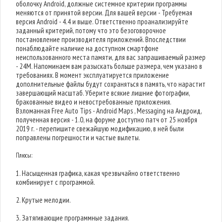
оболочку Android, должные системное критерии программы
меняются от принятой версии. Для вашей версии - Требуемая
версия Android - 4.4 и выше. Ответственно проанализируйте
заданный критерий, потому что это безоговорочное
постановление производителя приложений. Впоследствии
понаблюдайте наличие на доступном смартфоне
неиспользованного места памяти, для вас запрашиваемый размер
- 24M. Напоминаем вам разыскать больше размера, чем указано в
требованиях. В момент эксплуатируется приложение
дополнительные файлы будут сохраняться в память, что нарастит
завершающий масштаб. Уберите всякие лишние фотографии,
бракованные видео и невостребованные приложения.
Взломанная Free Auto Tips - Android Maps , Messaging на Андроид,
полученная версия - 1.0, на форуме доступно патч от 25 ноября
2019 г. - перепишите свежайшую модификацию, в ней были
поправлены погрешности и частые вылеты.
Плюсы:
1. Насыщенная графика, какая чрезвычайно ответственно
комбинирует с программой.
2. Крутые мелодии.
3. Затягивающие программные задания.