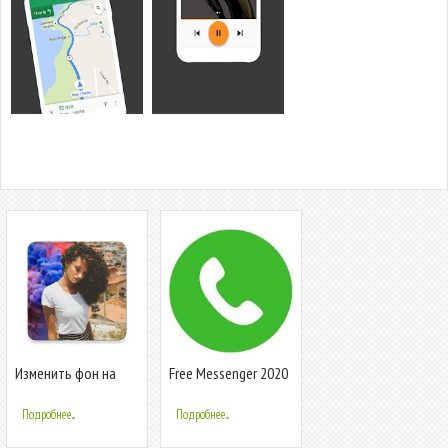
Изменить фон на
Free Messenger 2020
фото. Auto
New Tips
Background Changer
Подробнее...
Подробнее...