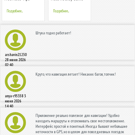
Android Maps ,
Messaging
Подробнее...
Подробнее...
Штука годно работает!
arshavin21230
28 июня 2026
02:40
Круто, что навигация летает! Никаких багов, топчик!
anya-r95358
3
июня 2026
14:40
Приложение реально полезное для навигации! Удобно
находить маршруты и отслеживать свое местоположение.
Интерфейс простой и понятный. Иногда бывают небольшие
неточности в GPS, но в целом для повседневных поездок