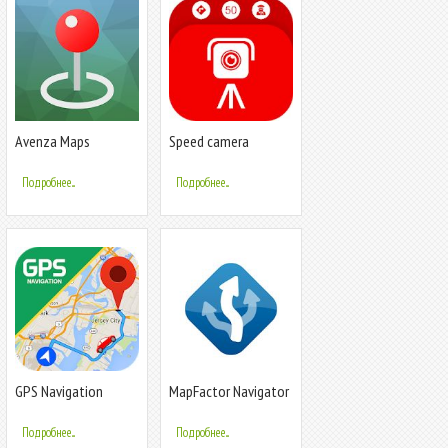
Avenza Maps
Speed camera
detector: radar
detector, directions
Подробнее...
Подробнее...
GPS Navigation
MapFactor Navigator
Russia - GPS карта
- GPS Navigation
без интернета
Maps
Подробнее...
Подробнее...