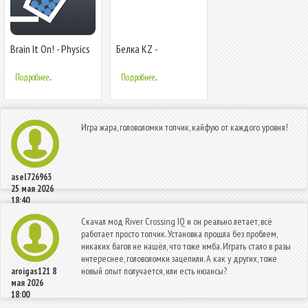
Brain It On! - Physics
Белка KZ -
Puzzles
карточная игра
Подробнее...
Подробнее...
Игра жара, головоломки топчик, кайфую от каждого уровня!
asel726963
25 мая 2026
18:40
Скачал мод River Crossing IQ и он реально летает, всё
работает просто топчик. Установка прошла без проблем,
никаких багов не нашёл, что тоже имба. Играть стало в разы
интереснее, головоломки зацепили. А как у других, тоже
новый опыт получается, или есть нюансы?
aroigas121
8
мая 2026
18:00