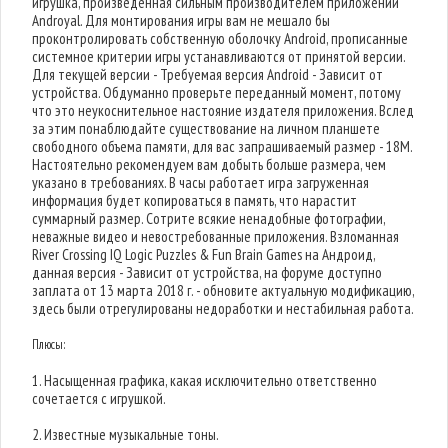
игрушка, произведенная сильным производителем приложений
Androyal. Для монтирования игры вам не мешало бы
проконтролировать собственную оболочку Android, прописанные
системное критерии игры устанавливаются от принятой версии.
Для текущей версии - Требуемая версия Android - Зависит от
устройства. Обдуманно проверьте переданный момент, потому
что это неукоснительное настояние издателя приложения. Вслед
за этим понаблюдайте существование на личном планшете
свободного объема памяти, для вас запрашиваемый размер - 18M.
Настоятельно рекомендуем вам добыть больше размера, чем
указано в требованиях. В часы работает игра загруженная
информация будет копироваться в память, что нарастит
суммарный размер. Сотрите всякие ненадобные фотографии,
неважные видео и невостребованные приложения. Взломанная
River Crossing IQ Logic Puzzles & Fun Brain Games на Андроид,
данная версия - Зависит от устройства, на форуме доступно
заплата от 13 марта 2018 г. - обновите актуальную модификацию,
здесь были отрегулированы недоработки и нестабильная работа.
Плюсы:
1. Насыщенная графика, какая исключительно ответственно
сочетается с игрушкой.
2. Известные музыкальные тоны.