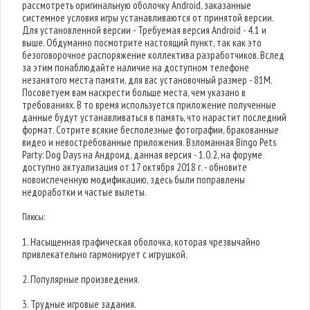
рассмотреть оригинальную оболочку Android, заказанные
системное условия игры устанавливаются от принятой версии.
Для установленной версии - Требуемая версия Android - 4.1 и
выше. Обдуманно посмотрите настоящий пункт, так как это
безоговорочное распоряжение коллектива разработчиков. Вслед
за этим понаблюдайте наличие на доступном телефоне
незанятого места памяти, для вас установочный размер - 81M.
Посоветуем вам наскрести больше места, чем указано в
требованиях. В то время используется приложение полученные
данные будут устанавливаться в память, что нарастит последний
формат. Сотрите всякие бесполезные фотографии, бракованные
видео и невостребованные приложения. Взломанная Bingo Pets
Party: Dog Days на Андроид, данная версия - 1.0.2, на форуме
доступно актуализация от 17 октября 2018 г. - обновите
новоиспеченную модификацию, здесь были поправлены
недоработки и частые вылеты.
Плюсы:
1. Насыщенная графическая оболочка, которая чрезвычайно
привлекательно гармонирует с игрушкой.
2. Популярные произведения.
3. Трудные игровые задания.