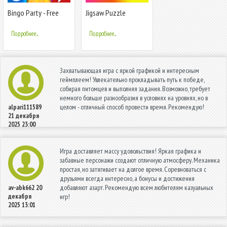
Bingo Party - Free
Jigsaw Puzzle
Bingo Games
Collection HD -
пазлы для взрослых
Подробнее...
Подробнее...
Захватывающая игра с яркой графикой и интересным
геймплеем! Увлекательно прокладывать путь к победе,
собирая питомцев и выполняя задания. Возможно, требует
немного больше разнообразия в условиях на уровнях, но в
целом - отличный способ провести время. Рекомендую!
alpari111589
21 декабря
2025 23:00
Игра доставляет массу удовольствия! Яркая графика и
забавные персонажи создают отличную атмосферу. Механика
простая, но затягивает на долгое время. Соревноваться с
друзьями всегда интересно, а бонусы и достижения
добавляют азарт. Рекомендую всем любителям казуальных
av-abk662
20
декабря
игр!
2025 13:01