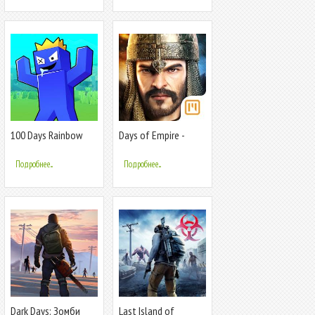
100 Days Rainbow
Days of Empire -
Survival MCPE
Герои никуда не
пропадут
Подробнее...
Подробнее...
Dark Days: Зомби
Last Island of