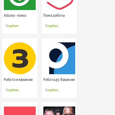
Adzuna - поиск
Поиск работы
работы
бесплатно. Центр
занятости
Подробнее...
Подробнее...
населения
Работа и вакансии
Работа.ру: Вакансии
Зарплата.ру 0+
и быстрый поиск
работы рядом
Подробнее...
Подробнее...