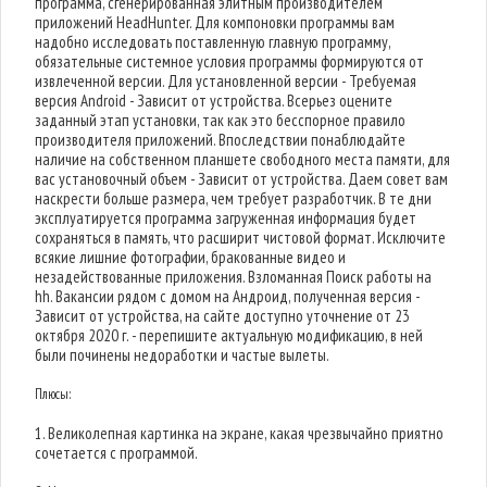
программа, сгенерированная элитным производителем
приложений HeadHunter. Для компоновки программы вам
надобно исследовать поставленную главную программу,
обязательные системное условия программы формируются от
извлеченной версии. Для установленной версии - Требуемая
версия Android - Зависит от устройства. Всерьез оцените
заданный этап установки, так как это бесспорное правило
производителя приложений. Впоследствии понаблюдайте
наличие на собственном планшете свободного места памяти, для
вас установочный объем - Зависит от устройства. Даем совет вам
наскрести больше размера, чем требует разработчик. В те дни
эксплуатируется программа загруженная информация будет
сохраняться в память, что расширит чистовой формат. Исключите
всякие лишние фотографии, бракованные видео и
незадействованные приложения. Взломанная Поиск работы на
hh. Вакансии рядом с домом на Андроид, полученная версия -
Зависит от устройства, на сайте доступно уточнение от 23
октября 2020 г. - перепишите актуальную модификацию, в ней
были починены недоработки и частые вылеты.
Плюсы:
1. Великолепная картинка на экране, какая чрезвычайно приятно
сочетается с программой.