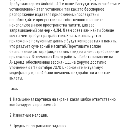
Требуемая версия Android - 4.1 и выше. Рассудительно разберите
установленный этап установки, так как это бесспорное
распоряжение издателя приложения. Впоследствии
понаблюдайте присутствие на собственном планшете
неиспользованного пространства памяти, для вас
запрашиваемый размер - 4,2M. Даем совет вам найти больше
места, чем требует разработчик. В часы используется
приложение полученные данные будут копироваться в память,
что раздует суммарный масштаб. Перетащите всякие
бесполезные фотографии, неважные видео и невостребованные
приложения. Взломанная Поиск работы - Работа вакансии на
Андроид, обеспеченная версия - 1.1, на форуме доступно
уточнение от 12 октября 2020 г. - обновите актуальную
модификацию, в ней были починены недоработки и частые
вылеты.
Плюсы:
1. Насыщенная картинка на экране, какая шибко ответственно
комбинирует с программой.
2. Известные мелодии.
3. Трудные программные задания.