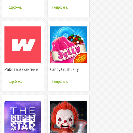
Вакансии рядом с
и быстрый поиск
домом
работы рядом
Подробнее...
Подробнее...
Работа, вакансии и
Candy Crush Jelly
быстрый поиск
Saga
работы
Подробнее...
Подробнее...