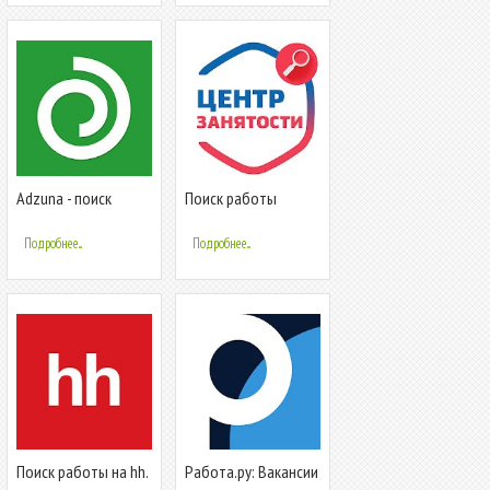
Adzuna - поиск
Поиск работы
работы
бесплатно. Центр
занятости
Подробнее...
Подробнее...
населения
Поиск работы на hh.
Работа.ру: Вакансии