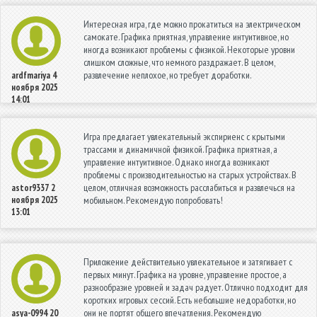
Интересная игра, где можно прокатиться на электрическом
самокате. Графика приятная, управление интуитивное, но
иногда возникают проблемы с физикой. Некоторые уровни
слишком сложные, что немного раздражает. В целом,
развлечение неплохое, но требует доработки.
ardfmariya
4
ноября 2025
14:01
Игра предлагает увлекательный экспириенс с крытыми
трассами и динамичной физикой. Графика приятная, а
управление интуитивное. Однако иногда возникают
проблемы с производительностью на старых устройствах. В
целом, отличная возможность расслабиться и развлечься на
astor9337
2
ноября 2025
мобильном. Рекомендую попробовать!
13:01
Приложение действительно увлекательное и затягивает с
первых минут. Графика на уровне, управление простое, а
разнообразие уровней и задач радует. Отлично подходит для
коротких игровых сессий. Есть небольшие недоработки, но
они не портят общего впечатления. Рекомендую
asya-0994
20