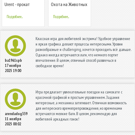
Urent - прокат
Охота на Животных
самокатов и
Снайперский
велосипедов
Подробнее...
Подробнее...
Классная игра для любителей экстрима! Удобное управление
и яркая графика делают процессы интересными. Уровни
разнообразные и challenging, хочется проходить всё дальше.
Однако иногда встречаются лаги, что немного портит
впечатление. В целом, отличный способ развлечься в
ba1961spb
17 ноября
свободное время!
2025 19:00
Игра предлагает увлекательные поездки на самокате с
красочной графикой и простым управлением. Задания
интересные, а механика затягивает. Отличная возможность
для интересного времяпрепровождения, но временами
встречаются мелкие баги. В целом, рекомендую для
arendadog339
11 ноября
любителей аркадных гонок!
2025 00:02