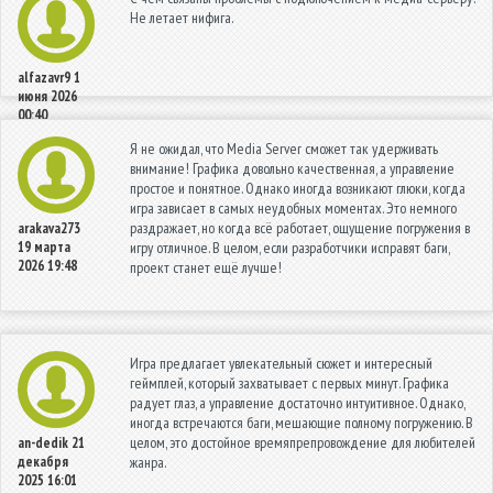
Не летает нифига.
alfazavr9
1
июня 2026
00:40
Я не ожидал, что Media Server сможет так удерживать
внимание! Графика довольно качественная, а управление
простое и понятное. Однако иногда возникают глюки, когда
игра зависает в самых неудобных моментах. Это немного
раздражает, но когда всё работает, ощущение погружения в
arakava273
19 марта
игру отличное. В целом, если разработчики исправят баги,
2026 19:48
проект станет ещё лучше!
Игра предлагает увлекательный сюжет и интересный
геймплей, который захватывает с первых минут. Графика
радует глаз, а управление достаточно интуитивное. Однако,
иногда встречаются баги, мешающие полному погружению. В
целом, это достойное времяпрепровождение для любителей
an-dedik
21
декабря
жанра.
2025 16:01