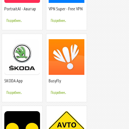
PortraitAI - Аватар
VPN Super - Free VPN
эпохи Ренессанса
Proxy Server &
Secure App
Подробнее...
Подробнее...
SKODA App
BusyFly
Подробнее...
Подробнее...