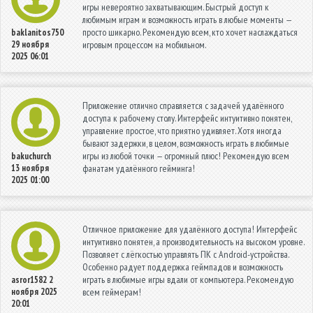
игры невероятно захватывающим. Быстрый доступ к
любимым играм и возможность играть в любые моменты —
просто шикарно. Рекомендую всем, кто хочет наслаждаться
baklanitos750
29 ноября
игровым процессом на мобильном.
2025 06:01
Приложение отлично справляется с задачей удалённого
доступа к рабочему столу. Интерфейс интуитивно понятен,
управление простое, что приятно удивляет. Хотя иногда
бывают задержки, в целом, возможность играть в любимые
игры из любой точки — огромный плюс! Рекомендую всем
bakuchurch
13 ноября
фанатам удалённого гейминга!
2025 01:00
Отличное приложение для удалённого доступа! Интерфейс
интуитивно понятен, а производительность на высоком уровне.
Позволяет с лёгкостью управлять ПК с Android-устройства.
Особенно радует поддержка геймпадов и возможность
играть в любимые игры вдали от компьютера. Рекомендую
asror1582
2
ноября 2025
всем геймерам!
20:01