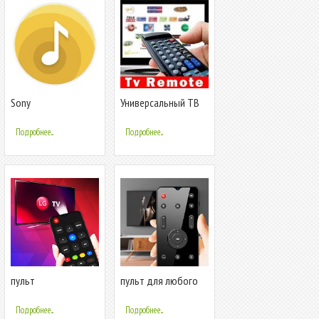
Sony
Универсальный ТВ
пульт
Подробнее...
Подробнее...
пульт
пульт для любого
дистанционного
телевизора -
управления для LG
универсальный
Подробнее...
Подробнее...
TV