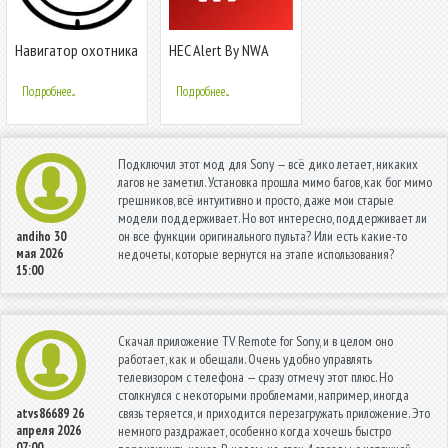
Навигатор охотника
HEC Alert By NWA
Подробнее...
Подробнее...
Подключил этот мод для Sony — всё дико летает, никаких
лагов не заметил. Установка прошла мимо багов, как бог мимо
грешников, всё интуитивно и просто, даже мои старые
модели поддерживает. Но вот интересно, поддерживает ли
он все функции оригинального пульта? Или есть какие-то
andiho
30
мая 2026
недочеты, которые вернутся на этапе использования?
15:00
Скачал приложение TV Remote for Sony, и в целом оно
работает, как и обещали. Очень удобно управлять
телевизором с телефона — сразу отмечу этот плюс. Но
столкнулся с некоторыми проблемами, например, иногда
связь теряется, и приходится перезагружать приложение. Это
atvs86689
26
апреля 2026
немного раздражает, особенно когда хочешь быстро
07:00