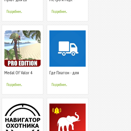
выходы и
пересадки
Подробнее...
Подробнее...
Medal Of Valor 4
Где Платон - для
WW2 PRO
водителей
грузовиков
Подробнее...
Подробнее...