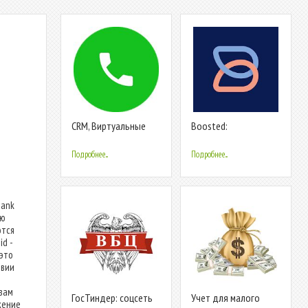
CRM, Виртуальные
Boosted:
номера, СМС для
видеоредактор для
бизнеса (18+)
продвижения
Подробнее...
Подробнее...
бизнеса
bank
ую
ются
d -
 это
твии
 вам
ГосТиндер: соцсеть
Учет для малого
жение