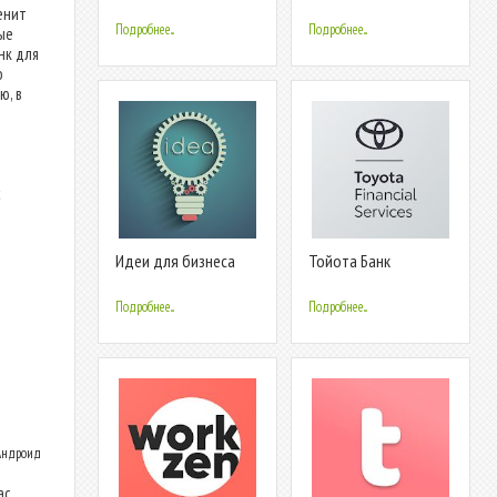
для бизнеса, закупки,
бизнеса
енит
тендеры
Подробнее...
Подробнее...
ые
нк для
о
ю, в
с
Идеи для бизнеса
Тойота Банк
Подробнее...
Подробнее...
 Андроид
с.