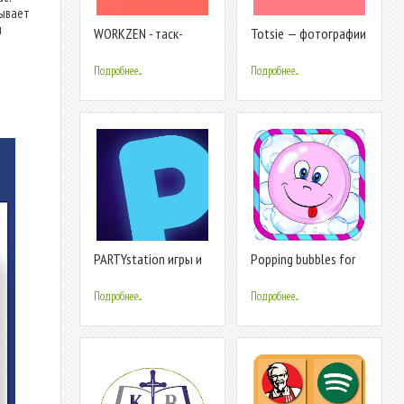
тывает
м
WORKZEN - таск-
Totsie — фотографии
трекер и CRM для
детей
бизнеса
Подробнее...
Подробнее...
PARTYstation игры и
Popping bubbles for
викторины
kids
Подробнее...
Подробнее...