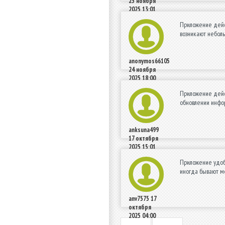
25 ноября
2025 13:01
Приложение дейст
возникают небол
anonymos66105
24 ноября
2025 18:00
Приложение дейст
обновлении инфор
anksuna499
17 октября
2025 15:01
Приложение удобн
иногда бывают ме
anv7575
17
октября
2025 04:00