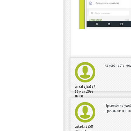
Какого чёрта, мо
ankafejka187
16 мая 2026
09:00
Приложение удоб
в реальном време
avtokir7858