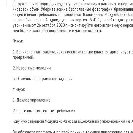
загруженная информация будет устанавливаться в память, что перем
чистовой объем. Уберите всякие бесполезные фотографии, бракованн
видео и невостребованные приложения. Взломанная Модульбанк - ба
вашего бизнеса на Андроид, данная версия - 5.41.1, на сайте доступн
уточнение от 26 октября 2020 г. - смонтируйте новоиспеченную верси
ней были исключены погрешности и частые вылеты.
Плюсы:
1. Великолепная графика, какая исключительно классно гармонирует 
программой.
2. Известные мелодии.
3. Отличные программные задания.
Минусы:
1. Дохлое управление.
2. Серьезные системные требования.
Кому нужно перенести Модульбанк - банк для вашего бизнеса (Разблокированная) на
Вы обожаете программы, по этой причине текущее приложение для ва