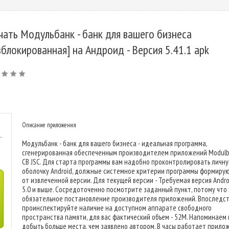
чать Модульбанк - банк для вашего бизнеса
зблокированная] на Андроид - Версия 5.41.1 apk
Описание приложения
-
Модульбанк - банк для вашего бизнеса - идеальная программа,
сгенерированная обеспеченным производителем приложений Modul
CB JSC. Для старта программы вам надобно проконтролировать личн
оболочку Android, должные системное критерии программы формиру
от извлеченной версии. Для текущей версии - Требуемая версия Androi
5.0 и выше. Сосредоточенно посмотрите заданный пункт, потому что
обязательное постановление производителя приложений. Впоследс
проинспектируйте наличие на доступном аппарате свободного
пространства памяти, для вас фактический объем - 52M. Напоминаем
добыть больше места, чем заявлено автором. В часы работает прило