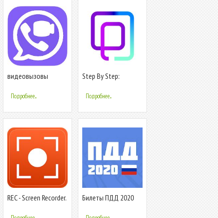
видеовызовы
Step By Step:
бесплатно
контроль GPS часов
и телефона 0+
Подробнее...
Подробнее...
REC - Screen Recorder.
Билеты ПДД 2020
UHD, FHD, HD, звук
Подробнее...
Подробнее...