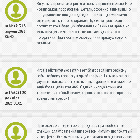
Визуально проект смотрится довольно привлекательно. Мне
нравится, как проработаны детали, особенно анимации. Но
вот управление иногда подводит — не всегда успеваешь
отреагировать, и это раздражает. Будет здорово, если
пофиксят это в будущих обновлениях. Занимает время, но
athiha713
13
апреля 2026
есть ощущение, что чего-то не хватает для полного
06:40
погружения. Надеюсь, что разработчики прислушаются к
отзывам!
Игра действительно затягивает благодаря интересному
геймплейному процессу и яркой графике. Есть возможность
улучшать навыки и открывать новые уровни, что делает её
ещё более увлекательной. Однако, иногда возникают
технические сбои. В целом, хорошая возможность провести
asffa3251
20
декабря
время с интересом!
2025 00:01
Приложение интересное и предлагает разнообразные
функции для управления интернетом. Интуитивно понятный
интерфейс облегчает навигацию. Однако, иногда возникают