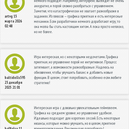
немного подводят. Например, интерфейс выглядит не очень
аккуратно, и порой сложно разобраться с управлением.
Заметил, что катастрофически не хватает разнообразия в
заданиях. Из плюсов — графика приятная и есть интересные
artvg
15
марта 2026
механики. Если разработчики немного доработают игру, то
02:48
она могла бы стать настоящим хитом. А пока просто неплохо,
но не более.
Игра интересная, но с некоторыми недочетами. Графика
приятная, но управление порой не интуитивное. Процесс
затягивает, а возможности разнообразные. Надеюсь на
обновления, чтобы улучшить баланс и добавить новые
функции. В целом, стоит попробовать, особенно если любите
baltidolls595
23 декабря
стратегию!
2025 21:01
Интересная игра с довольно увлекательным геймплеем.
Графика на среднем уровне, но управление удобное.
Идеально подходит для коротких сессий. Есть некоторые
нюансы, которые можно улучшить, но в целом, приятное
времяпровождение. Рекомендую попробовать!
baffialsu
11