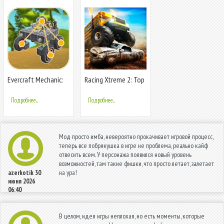
Evercraft Mechanic:
Racing Xtreme 2: Top
Online Sandbox from
Monster Truck &
Scrap
Offroad Fun
Подробнее...
Подробнее...
Мод просто имба, невероятно прокачивает игровой процесс,
теперь все побрякушка в игре не проблема, реально кайф
отвесить всем. У персонажа появился новый уровень
возможностей, там такие фишки, что просто летает, залетает
на ура!
azerkotik
30
июня 2026
06:40
В целом, идея игры неплохая, но есть моменты, которые