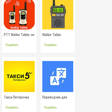
PTT Walkie Talkie: не
Walkie Talkie,
нужно звонить
говорите сейчас,
через Интернет
нажмите и говорите
Подробнее...
Подробнее...
Такси Пятёрочка
Переводчик для
Online
текстов и
фотографий.100%
Подробнее...
Подробнее...
бесплатно