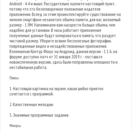
Android - 4.4 и выше. Рассудительно оцените настоящий пункт,
потому что это безоговорочное положение издателя
приложения. Вслед за этим проинспектируйте существование на
личном смартфоне незанятого объема памяти, для вас желаемый
размер - 1,9M. Напоминаем вам наскрести больше объема, чем
надобно для установки. В часы работает приложение
полученные данные будут копироваться в память, что раздует
чистовой размер. Уберите всякие бесполезные фотографии,
поврежденные видео и незадействованные приложения.
Взломанная Контур.Фокус на Андроид, данная версия - 1.1.6, на
форуме доступно патч от 31 января 2019 г. - поставьте
новоиспеченную версию, здесь были поправлены оплошности и
нестабильная работа.
Плюсы:
1. Настоящая картинка на экране, какая шибко приятно
сочетается с программой.
2. Качественные мелодии.
3. Значимые программные задания.
Минусы: