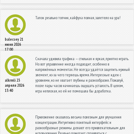
Тапок реально топчик, кайфуха полная, залетело на ура!
balecsey
21
июня 2026
17:00
Сначала удивила графика — стильная и яркая, приятно играть.
Но вот управление иногда подводит, особенно в
напряжённых моментах. Не всегда удаётся зацепить нужный
элемент, из-за чего теряешь время. Интересные идеи с
уровнями, но не хватает глубины и разнообразия. Пожалуй,
alkrmli
23
апреля 2026
после пары часов начинаешь ощущать усталость. В целом,
13:40
игра неплохая, но ей не помешала бы доработка.
Приложение оказалось весьма полезным для улучшения
концентрации. Интуитивно понятный интерфейс и
разнообразные режимы делают его привлекательным для
использования. Реально помогает справляться с