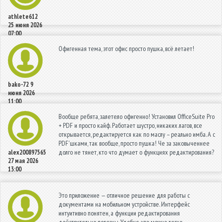
athlete612
25 июня 2026
07:00
Офигенная тема, этот офис просто пушка, всё летает!
bako-72
9
июня 2026
11:00
Вообще ребята, залетело офигенно! Установил OfficeSuite Pro
+ PDF и просто кайф. Работает шустро, никаких лагов, все
открывается, редактируется как по маслу – реально имба. А с
PDF'шками, так вообще, просто пушка! Че за заковыченнее
долго не тянет, кто что думает о функциях редактирования?
alex200897565
27 мая 2026
13:00
Это приложение — отличное решение для работы с
документами на мобильном устройстве. Интерфейс
интуитивно понятен, а функции редактирования
действительно полезны. Удобно, что можно легко