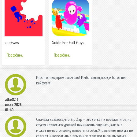
see/saw
Guide For Fall Guys
Game
Подробнее...
Подробнее...
Игра топчик, прям залетело! Имба-фигня, вроде багов нет,
кайфуем!
alko82
6
июля 2026
01:40
Сначала казалось, что Zip Zap — это лёгкая и весёлая игра, но
спустя несколько уровней начинаешь ощущать, как она
может по-настоящему вывести из себя. Управление иногда не
спасает, и нереальные прыжки заставляют вновь пытаться