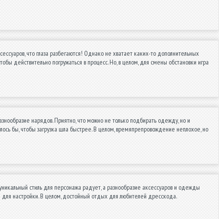
ксессуаров, что глаза разбегаются! Однако не хватает каких-то дополнительных
тобы действительно погружаться в процесс. Но, в целом, для смены обстановки игра
разнообразие нарядов. Приятно, что можно не только подбирать одежду, но и
елось бы, чтобы загрузка шла быстрее. В целом, времяпрепровождение неплохое, но
уникальный стиль для персонажа радует, а разнообразие аксессуаров и одежды
 для настройки. В целом, достойный отдых для любителей дресскода.