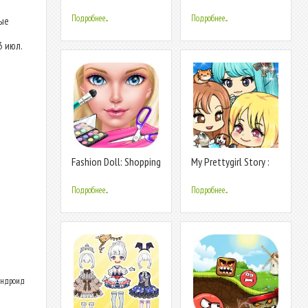
Game
Games
Подробнее...
Подробнее...
ные
3 июл.
Fashion Doll: Shopping
My Prettygirl Story :
Day SPA ❤ Dress-Up
Dress Up Game , Cute
Games
doll
Подробнее...
Подробнее...
 Андроид