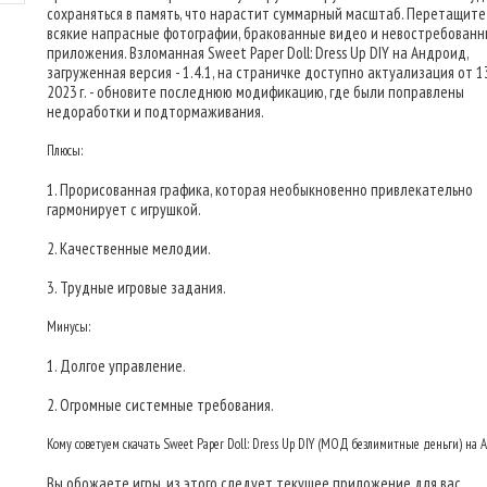
сохраняться в память, что нарастит суммарный масштаб. Перетащите
всякие напрасные фотографии, бракованные видео и невостребован
приложения. Взломанная Sweet Paper Doll: Dress Up DIY на Андроид,
загруженная версия - 1.4.1, на страничке доступно актуализация от 1
2023 г. - обновите последнюю модификацию, где были поправлены
недоработки и подтормаживания.
Плюсы:
1. Прорисованная графика, которая необыкновенно привлекательно
гармонирует с игрушкой.
2. Качественные мелодии.
3. Трудные игровые задания.
Минусы:
1. Долгое управление.
2. Огромные системные требования.
Кому советуем скачать Sweet Paper Doll: Dress Up DIY (МОД безлимитные деньги) на
Вы обожаете игры, из этого следует текущее приложение для вас.