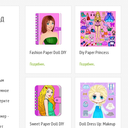
ОД
Fashion Paper Doll DIY
Diy Paper Princess
Games
Cute Dolls
Подробнее...
Подробнее...
ным
емное
берите
мер -
Sweet Paper Doll DIY
Doll Dress Up: Makeup
ет