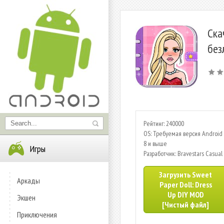
Ска
без
Рейтинг: 240000
OS: Требуемая версия Android 
8 и выше
Игры
Разработчик: Bravestars Casual
Загрузить Sweet
Аркады
Paper Doll: Dress
Up DIY MOD
Экшен
[Чистый файл]
Приключения