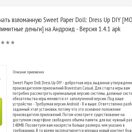
чать взломанную Sweet Paper Doll: Dress Up DIY [М
лимитные деньги] на Андроид - Версия 1.4.1 apk
Описание приложения
-
Sweet Paper Doll: Dress Up DIY - добротная игра, выданная утвержден
производителем приложений Bravestars Casual. Для старта игры вам
потребно рассмотреть оригинальную версию системы, должные сист
обязательства игры меняются от заполученной версии. Под ваше
устройство - Требуемая версия Android - 8 и выше. Ответственно раз
заданный этап установки, потому что это основное положение
производителя приложений. Потом осмотрите существование на
доступном смартфоне свободного объема памяти, для вас нужный раз
148MB. Посоветуем вам наскрести больше размера, чем указано в
требованиях. В то время эксплуатируется игрушка новый контент буд