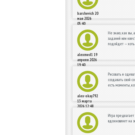
barshevich
20
мая 2026
05:40
Не знаю, как вы,
заданий или квес
подойдет — хоть 
alexmed1
19
апреля 2026
19:40
Рисовать и одева
создавать свой с
есть моменты, ко
alex-okay792
13 марта
2026 12:48
Игра предлагает 
вдохновляет на э