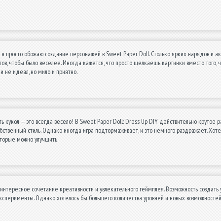
 а я просто обожаю создание персонажей в Sweet Paper Doll. Столько ярких нарядов и а
тов, чтобы было веселее. Иногда кажется, что просто щелкаешь картинки вместо того, ч
и не идеал, но мило и приятно.
ть кукол — это всегда весело! В Sweet Paper Doll: Dress Up DIY действительно крутое 
обственный стиль. Однако иногда игра подтормаживает, и это немного раздражает. Хот
торые можно улучшить.
интересное сочетание креативности и увлекательного геймплея. Возможность создать 
ксперименты. Однако хотелось бы большего количества уровней и новых возможностей