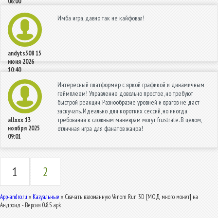
06:00
Имба игра, давно так не кайфовал!
andyts508
15
июня 2026
10:40
Интересный платформер с яркой графикой и динамичным
геймплеем! Управление довольно простое, но требуют
быстрой реакции. Разнообразие уровней и врагов не даст
заскучать. Идеально для коротких сессий, но иногда
требования к сложным маневрам могут frustrate. В целом,
allxxx
13
ноября 2025
отличная игра для фанатов жанра!
09:01
1
2
App-andro.ru
»
Казуальные
» Скачать взломанную Venom Run 3D [МОД много монет] на
Андроид - Версия 0.8.5 apk