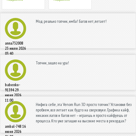
Мод реально топчик, имба! Багов нет, летает!
anna732008
23 июля 2026
03:40
Топчик, зашло на ура!
babenko-
91394
29
июня 2026
11:00
Нифига себе, эта Venom Run 3D просто топчик! Установил без
проблем, все летает как будто на сверхзвуке. Графика кайф,
никаких лагов и багов нет – играешь и просто кайфуешь от
процесса. Кто уже затащил на высокие места в рекордах?
ambal-748
16
июня 2026