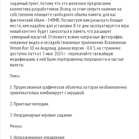
заданный пункт, потому что это железное предписание
коллектива разработчиков. Вслед за этим сверьте наличие на
собственном планшете свободного объема памяти, для вас
фактический объем - 549MB. Посоветуем вам разыскать больше
места, чем надобно для установки. В те дни эксплуатируется игра
новый контент будет заноситься в память, что расширит
суммарный масштаб. Отложите всякие напрасные фотографии,
неважные видео и незадействованные приложения. Взломанная
Venom Run 3D на Андроид, данная версия - 0.8.5, на страничке
доступно патч от 3 июл. 2023 г. - перекачайте свежайшую
модификацию, в ней были переправлены погрешности и частые
вылеты.
Плюсы:
1. Прорисованная графическая оболочка, которая необыкновенно
привлекательно комбинирует с игрушкой.
2. Приятные мелодии.
3. Неординарные игровые задания.
Минусы:
1. Непродуманное управление.