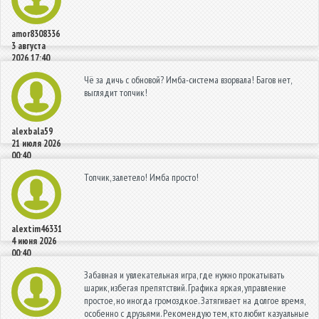
amor8308336
3 августа
2026 17:40
Чё за дичь с обновой? Имба-система взорвала! Багов нет,
выглядит топчик!
alexbala59
21 июля 2026
00:40
Топчик, залетело! Имба просто!
alextim46331
4 июня 2026
00:40
Забавная и увлекательная игра, где нужно прокатывать
шарик, избегая препятствий. Графика яркая, управление
простое, но иногда громоздкое. Затягивает на долгое время,
особенно с друзьями. Рекомендую тем, кто любит казуальные