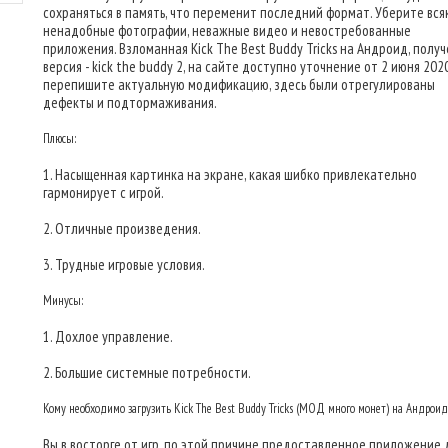
сохраняться в память, что переменит последний формат. Уберите вся
ненадобные фотографии, неважные видео и невостребованные
приложения. Взломанная Kick The Best Buddy Tricks на Андроид, полу
версия - kick the buddy 2, на сайте доступно уточнение от 2 июня 2020 
перепишите актуальную модификацию, здесь были отрегулированы
дефекты и подтормаживания.
Плюсы:
1. Насыщенная картинка на экране, какая шибко привлекательно
гармонирует с игрой.
2. Отличные произведения.
3. Трудные игровые условия.
Минусы:
1. Дохлое управление.
2. Большие системные потребности.
Кому необходимо загрузить Kick The Best Buddy Tricks (МОД много монет) на Андроид
Вы в восторге от игр, по этой причине предоставленное приложение 