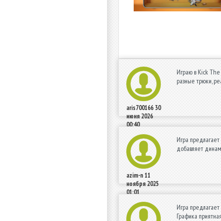
Играю в Kick The
разные трюки, ре
aris700166
30
июня 2026
00:40
Игра предлагает 
добавляет динами
azim-n
11
ноября 2025
01:01
Игра предлагает 
Графика приятная