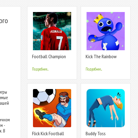
ого
Football Champion
Kick The Rainbow
Soccer Kick
Friends
Подробнее...
Подробнее...
игры
димые
вашей
личном
м -
. В
Flick Kick Football
Buddy Toss