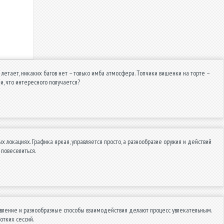
ё летает, никаких багов нет – только имба атмосфера. Топчики вишенки на торте –
, что интересного получается?
х локациях. Графика яркая, управляется просто, а разнообразие оружия и действий
 повеселиться.
авление и разнообразные способы взаимодействия делают процесс увлекательным.
отких сессий.