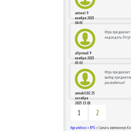
antwel
9
ноября 2025
04:01
Игра предлагает 
надоедать. Отсут
allysmail
9
ноября 2025
03:02
Игра предлагает 
выбор предметов 
расслабиться!
amiabl182
25
октября
2025 15:01
1
2
App-andro.ru
»
RPG
» Скачать взломанную Kic