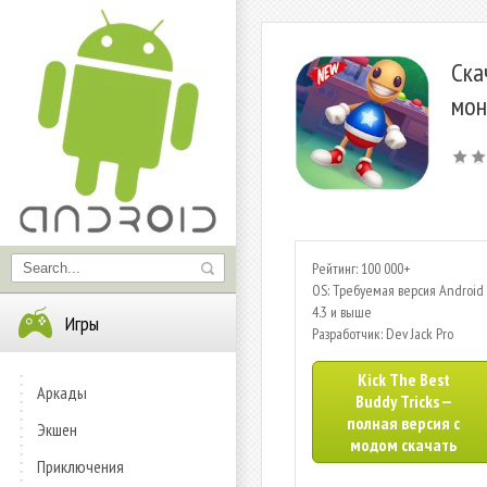
Ска
мон
Рейтинг: 100 000+
OS: Требуемая версия Android 
4.3 и выше
Игры
Разработчик: Dev Jack Pro
Kick The Best
Аркады
Buddy Tricks —
полная версия с
Экшен
модом скачать
Приключения