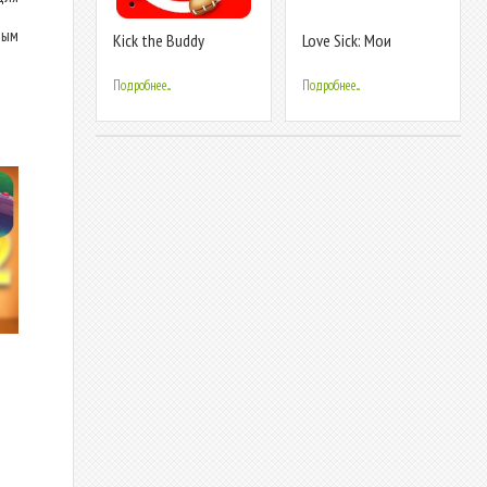
ным
Kick the Buddy
Love Sick: Мои
любовные истории и
игры про любовь
Подробнее...
Подробнее...