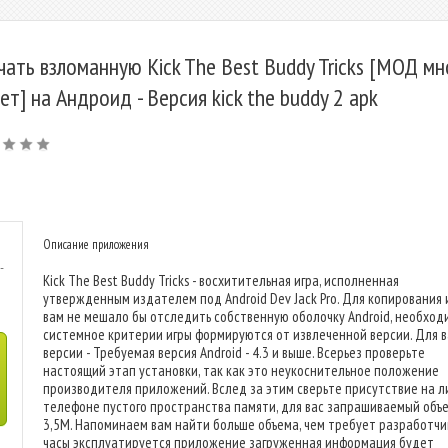
чать взломанную Kick The Best Buddy Tricks [МОД мн
ет] на Андроид - Версия kick the buddy 2 apk
Описание приложения
-
Kick The Best Buddy Tricks - восхитительная игра, исполненная
утвержденным издателем под Android Dev Jack Pro. Для копирования 
вам не мешало бы отследить собственную оболочку Android, необхо
системное критерии игры формируются от извлеченной версии. Для 
версии - Требуемая версия Android - 4.3 и выше. Всерьез проверьте
настоящий этап установки, так как это неукоснительное положение
производителя приложений. Вслед за этим сверьте присутствие на 
телефоне пустого пространства памяти, для вас запрашиваемый объе
3,5M. Напоминаем вам найти больше объема, чем требует разработчик
часы эксплуатируется приложение загруженная информация будет