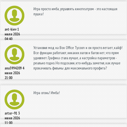
Игра просто имба, управлять кинотеатром - это настоящая
пушка!
avt-kiev
1
июля 2026
04:40
Установил мод на Box Office Tycoon и он просто летает, кайф!
Все функции работают, никаких лагов и багов нет, что прям
удивляет. Графика стала лучше, а настройка параметров -
реально годно. Но подскажи, кто-нибудь заметил, как лучше
прокачивать фильмы для максимального профита?
ana3994209
4
июня 2026
21:00
Игра огонь! Имба!
artur--91
3
июня 2026
11:00