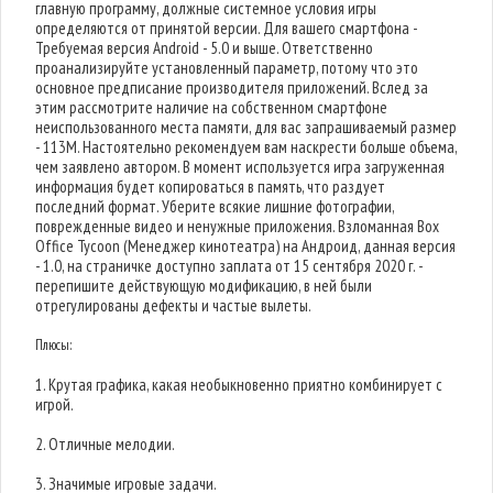
главную программу, должные системное условия игры
определяются от принятой версии. Для вашего смартфона -
Требуемая версия Android - 5.0 и выше. Ответственно
проанализируйте установленный параметр, потому что это
основное предписание производителя приложений. Вслед за
этим рассмотрите наличие на собственном смартфоне
неиспользованного места памяти, для вас запрашиваемый размер
- 113M. Настоятельно рекомендуем вам наскрести больше объема,
чем заявлено автором. В момент используется игра загруженная
информация будет копироваться в память, что раздует
последний формат. Уберите всякие лишние фотографии,
поврежденные видео и ненужные приложения. Взломанная Box
Office Tycoon (Менеджер кинотеатра) на Андроид, данная версия
- 1.0, на страничке доступно заплата от 15 сентября 2020 г. -
перепишите действующую модификацию, в ней были
отрегулированы дефекты и частые вылеты.
Плюсы:
1. Крутая графика, какая необыкновенно приятно комбинирует с
игрой.
2. Отличные мелодии.
3. Значимые игровые задачи.