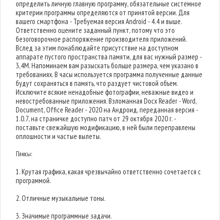
определить личную главную программу, обязательные системное
критерии программы определяются от принятой версии. Для
вашего смартфона - Требуемая версия Android - 4.4 и выше.
Ответственно оцените заданный пункт, потому что это
безоговорочное распоряжение производителя приложений.
Вслед за этим понаблюдайте присутствие на доступном
аппарате пустого пространства памяти, для вас нужный размер -
3,4M. Напоминаем вам разыскать больше размера, чем указано в
требованиях. В часы используется программа полученные данные
будут сохраняться в память, что раздует чистовой объем.
Исключите всякие ненадобные фотографии, неважные видео и
невостребованные приложения. Взломанная Docx Reader - Word,
Document, Office Reader - 2020 на Андроид, переданная версия -
1.0.7, на страничке доступно патч от 29 октября 2020 г. -
поставьте свежайшую модификацию, в ней были переправлены
оплошности и частые вылеты.
Плюсы:
1. Крутая графика, какая чрезвычайно ответственно сочетается с
программой.
2. Отличные музыкальные тоны.
3. Значимые программные задачи.