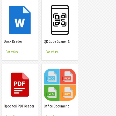
Docx Reader
QR Code Scaner &
Barcode Reader & QR
Generator
Подробнее...
Подробнее...
Простой PDF Reader
Office Document
Reader - Docx, Xlsx,
PPT, PDF, TXT