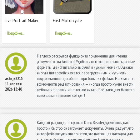
Live Portrait Maker:
Fast Motorcycle
девочки
Driver
Подробнее...
Подробнее...
Неплохо раскрылся функционал приложения для чтения
документов на Android. Удобно, что можно открывать разные
форматы, действительно выручил в нужный момент. Однако
иногда интерфейс кажется перегруженным, и чуть-чуть
подтормаживает, особенно при больших файлах. Не хватает
ashsjk2215
11 апреля
возможности редактирования — иногда просто нужно внести
2026 13:40
небольшие правки, а не только читать. Всё-таки, для базового
использования вполне сойдёт!
Каждый раз, когда открываю Docx Reader, удивляюсь, как
просто и быстро он загружает документы. Очень радует, что
интерфейс интуитивно понятен, это настоящая находка для
тех, кто работает с разными файлами. Однако иногда