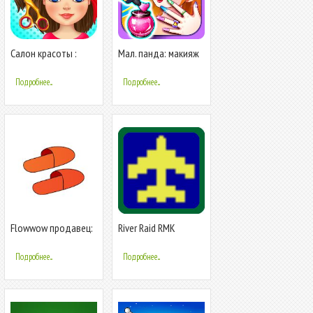
Салон красоты :
Мал. панда: макияж
игры для девочек
принцессы
Подробнее...
Подробнее...
Flowwow продавец:
River Raid RMK
заказы без
вложений
Подробнее...
Подробнее...