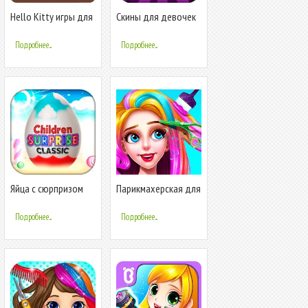
Hello Kitty игры для
Скины для девочек
девочек
в Майнкрафт
Подробнее...
Подробнее...
Яйца с сюрпризом
Парикмахерская для
для девочек и
девочек
мальчиков
Подробнее...
Подробнее...