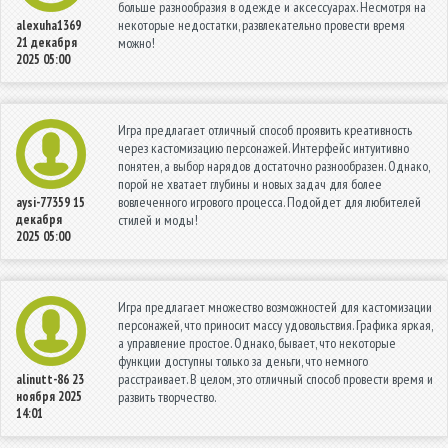
больше разнообразия в одежде и аксессуарах. Несмотря на
некоторые недостатки, развлекательно провести время
alexuha1369
21 декабря
можно!
2025 05:00
Игра предлагает отличный способ проявить креативность
через кастомизацию персонажей. Интерфейс интуитивно
понятен, а выбор нарядов достаточно разнообразен. Однако,
порой не хватает глубины и новых задач для более
вовлеченного игрового процесса. Подойдет для любителей
aysi-77359
15
декабря
стилей и моды!
2025 05:00
Игра предлагает множество возможностей для кастомизации
персонажей, что приносит массу удовольствия. Графика яркая,
а управление простое. Однако, бывает, что некоторые
функции доступны только за деньги, что немного
расстраивает. В целом, это отличный способ провести время и
alinutt-86
23
ноября 2025
развить творчество.
14:01