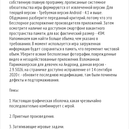
собственную главную программу, прописанные системное
обязательства игры формируются от извлеченной версии. Для
текущей версии - Требуемая версия Android - 4.1 и выше.
Обдуманно разберите переданный критерий, потому что это
бесспорное распоряжение производителя приложений. Затем
осмотрите наличие на доступном смартфоне вакантного
пространства памяти, для вас фактический размер - 45M.
Напоминаем вам найти больше объема, чем указано в
требованиях. В момент используется игра загруженная
информация будет сохраняться в память, что переменит чистовой
объем. Уберите всякие бесполезные фотографии, поврежденные
видео и незадействованные приложения. Взломанная
Парикмахерская для девочек на Андроид, данная версия -
2.9.5026, на страничке доступно исправление от 14 сентября
2020 г. - обновите последнюю модификацию, там были починены
дефекты и подтормаживания.
Плюсы:
1. Настоящая графическая оболочка, какая чрезвычайно
последовательно комбинирует с игрой.
2. Приятные произведения.
3. Затягивающие игровые задачи.