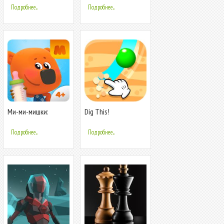
музыкальный
Подробнее...
Подробнее...
микшер
Ми-ми-мишки:
Dig This!
Настоящий друг
Подробнее...
Подробнее...