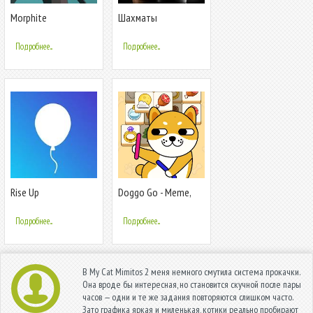
Morphite
Шахматы
Подробнее...
Подробнее...
Rise Up
Doggo Go - Meme,
Match 3 Tiles
Подробнее...
Подробнее...
В My Cat Mimitos 2 меня немного смутила система прокачки.
Она вроде бы интересная, но становится скучной после пары
часов — одни и те же задания повторяются слишком часто.
Зато графика яркая и миленькая, котики реально пробирают