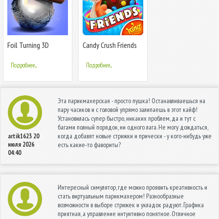
Foil Turning 3D
Candy Crush Friends
Saga
Подробнее...
Подробнее...
Эта парикмахерская - просто пушка! Останавливаешься на
пару часиков и с головой упрямо залипаешь в этот кайф!
Установилась супер быстро, никаких проблем, да и тут с
багами полный порядок, ни одного лага. Не могу дождаться,
когда добавят новые стрижки и прически - у кого-нибудь уже
artik1623
20
июля 2026
есть какие-то фавориты?
04:40
Интересный симулятор, где можно проявить креативность и
стать виртуальным парикмахером! Разнообразные
возможности в выборе стрижек и укладок радуют. Графика
приятная, а управление интуитивно понятное. Отличное