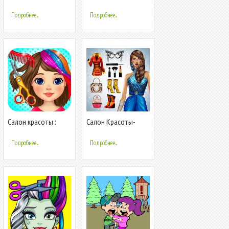
Игры
девочек
Парикмахерская и
Подробнее...
Подробнее...
Салон Красоты
Салон красоты :
Салон Красоты-
игры для девочек
Стилист Мода и
Стиль Показ Мод
Подробнее...
Подробнее...
2019