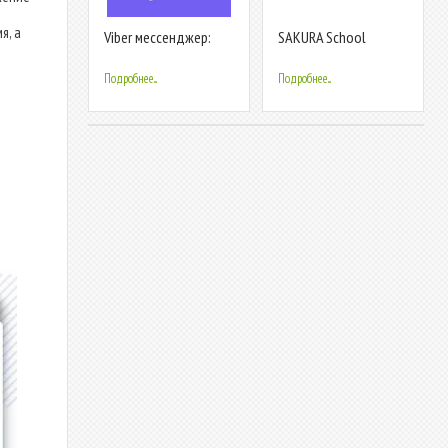
я, а
Viber мессенджер:
SAKURA School
бесплатные
Simulator
видеозвонки и чат
Подробнее...
Подробнее...