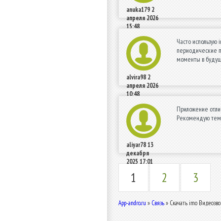
anuka179
2
апреля 2026
15:48
Часто использую 
периодические по
моменты в будуще
alvira98
2
апреля 2026
10:48
Приложение отлич
Рекомендую тем,
aliyar78
13
декабря
2025 17:01
1
2
3
App-andro.ru
»
Связь
» Скачать imo Видеозвон