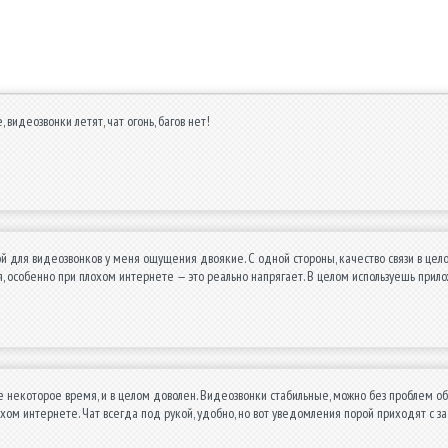
видеозвонки летят, чат огонь, багов нет!
й для видеозвонков у меня ощущения двоякие. С одной стороны, качество связи в цело
 особенно при плохом интернете — это реально напрягает. В целом используешь приложе
е некоторое время, и в целом доволен. Видеозвонки стабильные, можно без проблем о
охом интернете. Чат всегда под рукой, удобно, но вот уведомления порой приходят с з