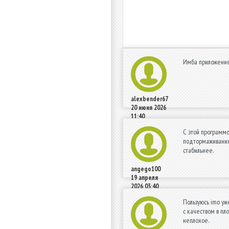
Имба приложение, 
alexbender67
20 июня 2026
11:40
С этой программо
подтормаживания,
стабильнее.
angego100
19 апреля
2026 03:40
Пользуюсь imo уж
с качеством в пл
неплохое.