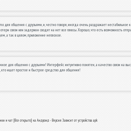
imo для общения с друзьями, и, честно говоря, иногда очень раздражает нестабильное ка
тери связи или задержки сводят на нет все плюсы. Хорошо, что есть возможность отпра
м, а так в целом, приложение неплохое.
ное для общения с друзьями! Интерфейс интуитивно понятен, а качество связи на высш
 кто ищет простое и быстрое средство для общения!
ки и чат [Все открыто] на Андроид - Версия Зависит от устройства apk