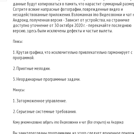
данные будут копироваться в память, что нарастит суммарный размер
Сотрите всякие напрасные фотографии, поврежденные видео и
незадействованные приложения. Взломанная imo Видеозвонки и чат 
Андроид, полученная версия - Зависит от устройства, на страничке
доступно уточнение от 30 октября 2020 г. - перекачайте последнюю
версию, здесь были исключены дефекты и частые вылеты.
Плюсы:
1. Крутая графика, что исключительно привлекательно гармонирует с
программой.
2. Приятные мелодии.
3. Неординарные программные задачи.
Минусы:
1. Заторможенное управление.
2. Серьезные системные требования.
Кому рекомендовано забрать imo Видеозвонки и чат (Все открыто) на Андроид
Вы заинтересованы программами, из этого следует врученное прило