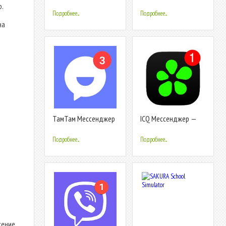
видеозвонки
.
бесплатно
Подробнее...
Подробнее...
на
ТамТам Мессенджер
ICQ Мессенджер —
— видеозвонки, чаты
Видеозвонки до 100
и общение
человек и чаты
Подробнее...
Подробнее...
жение