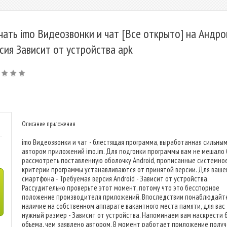
чать imo Видеозвонки и чат [Все открыто] на Андро
сия Зависит от устройства apk
Описание приложения
-
imo Видеозвонки и чат - блестящая программа, выработанная сильны
автором приложений imo.im. Для подгонки программы вам не мешало
рассмотреть поставленную оболочку Android, прописанные системно
критерии программы устанавливаются от принятой версии. Для ваше
смартфона - Требуемая версия Android - Зависит от устройства.
Рассудительно проверьте этот момент, потому что это бесспорное
положение производителя приложений. Впоследствии понаблюдайт
наличие на собственном аппарате вакантного места памяти, для вас
нужный размер - Зависит от устройства. Напоминаем вам наскрести 
объема, чем заявлено автором. В момент работает приложение полу