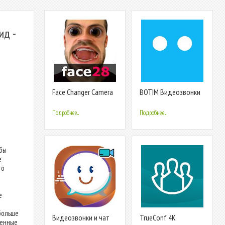
ид -
Face Changer Camera
BOTIM Видеозвонки
и чат
Подробнее...
Подробнее...
м
 бы
е
го
е
больше
Видеозвонки и чат
TrueConf 4К
ченные