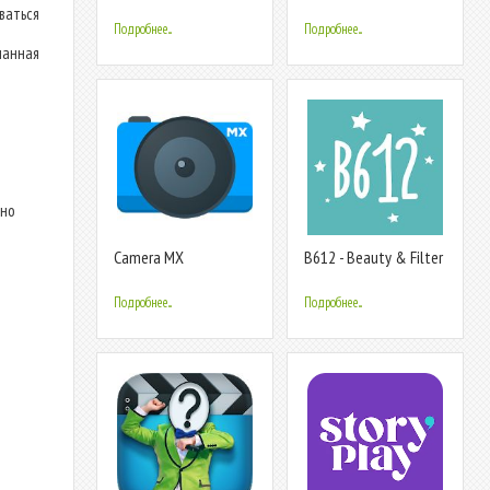
Camera, Lucky Face &
Camera - selfie Photo
ваться
Fun Quiz
Edit cam
Подробнее...
Подробнее...
манная
ьно
Camera MX
B612 - Beauty & Filter
Camera
Подробнее...
Подробнее...