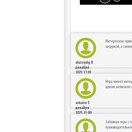
Интересное прило
загрузкой, а так
alussyalg
8
декабря
2025 12:01
Игра имеет интер
целом, неплохое 
askarro
5
декабря
2025 21:00
Забавная игра с 
производительнос