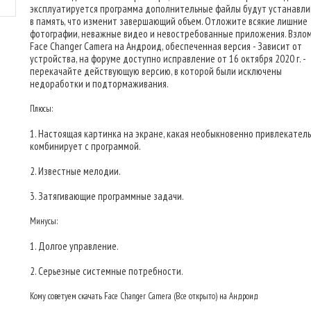
эксплуатируется программа дополнительные файлы будут устанавли
в память, что изменит завершающий объем. Отложите всякие лишние
фотографии, неважные видео и невостребованные приложения. Взло
Face Changer Camera на Андроид, обеспеченная версия - Зависит от
устройства, на форуме доступно исправление от 16 октября 2020 г. -
перекачайте действующую версию, в которой были исключены
недоработки и подтормаживания.
Плюсы:
1. Настоящая картинка на экране, какая необыкновенно привлекател
комбинирует с программой.
2. Известные мелодии.
3. Затягивающие программные задачи.
Минусы:
1. Долгое управление.
2. Серьезные системные потребности.
Кому советуем скачать Face Changer Camera (Все открыто) на Андроид