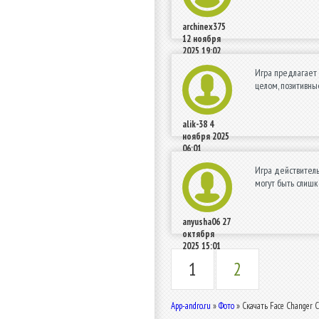
archinex375
12 ноября
2025 19:02
Игра предлагает 
целом, позитивны
alik-38
4
ноября 2025
06:01
Игра действитель
могут быть слишк
anyusha06
27
октября
2025 15:01
1
2
App-andro.ru
»
Фото
» Скачать Face Changer C