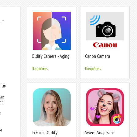
 -
Oldify Camera - Aging
Canon Camera
Filter & Face Secret
Connect
Predict
Подробнее...
Подробнее...
нным
ые
ля
о
м
In Face - Oldify
Sweet Snap Face