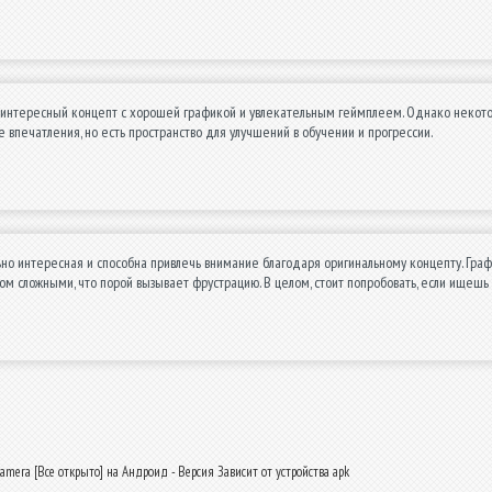
интересный концепт с хорошей графикой и увлекательным геймплеем. Однако некоторы
е впечатления, но есть пространство для улучшений в обучении и прогрессии.
но интересная и способна привлечь внимание благодаря оригинальному концепту. Гра
ом сложными, что порой вызывает фрустрацию. В целом, стоит попробовать, если ищешь
amera [Все открыто] на Андроид - Версия Зависит от устройства apk