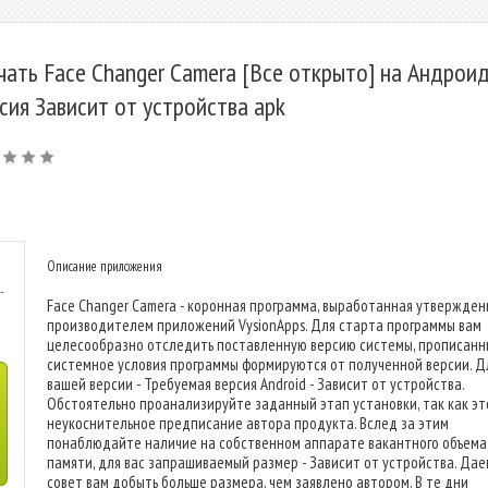
чать Face Changer Camera [Все открыто] на Андроид
сия Зависит от устройства apk
Описание приложения
-
Face Changer Camera - коронная программа, выработанная утвержде
производителем приложений VysionApps. Для старта программы вам
целесообразно отследить поставленную версию системы, прописанн
системное условия программы формируются от полученной версии. Д
вашей версии - Требуемая версия Android - Зависит от устройства.
Обстоятельно проанализируйте заданный этап установки, так как эт
неукоснительное предписание автора продукта. Вслед за этим
понаблюдайте наличие на собственном аппарате вакантного объема
памяти, для вас запрашиваемый размер - Зависит от устройства. Дае
совет вам добыть больше размера, чем заявлено автором. В те дни