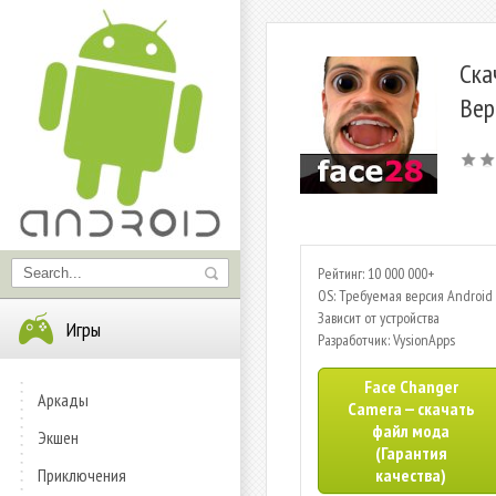
Ска
Вер
Рейтинг: 10 000 000+
OS: Требуемая версия Android 
Зависит от устройства
Игры
Разработчик: VysionApps
Face Changer
Аркады
Camera — скачать
файл мода
Экшен
(Гарантия
Приключения
качества)