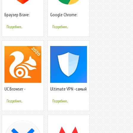
Браузер Brave:
Google Chrome:
быстрый и
быстрый браузер
конфиденциальный
Подробнее...
Подробнее...
браузер
UC Browser -
Ultimate VPN -самый
быстрый браузер и
быстрый
загрузчик видео
безопасный
Подробнее...
Подробнее...
безлимитный