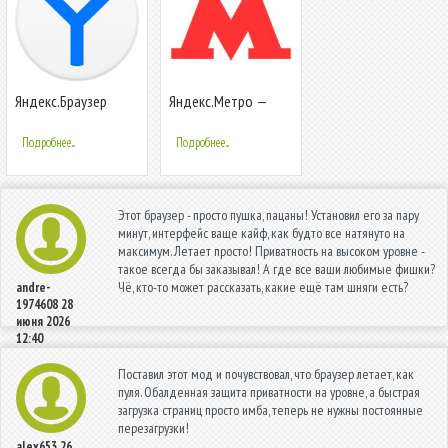
Яндекс.Браузер
Яндекс.Метро —
Лайт: легкий,
Москва и другие
быстрый,
города мира
Подробнее...
Подробнее...
безопасный
Этот браузер - просто пушка, пацаны! Установил его за пару
минут, интерфейс ваще кайф, как будто все натянуто на
максимум. Летает просто! Приватность на высоком уровне -
такое всегда бы заказывал! А где все ваши любимые фишки?
Чё, кто-то может рассказать, какие ещё там шняги есть?
andre-
1974608
28
июня 2026
12:40
Поставил этот мод и почувствовал, что браузер летает, как
пуля. Обалденная защита приватности на уровне, а быстрая
загрузка страниц просто имба, теперь не нужны постоянные
перезагрузки!
alex653
26