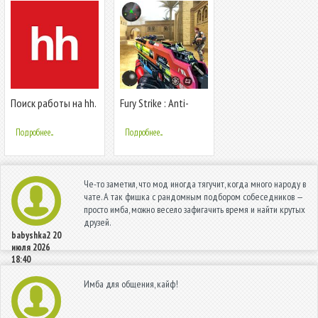
Поиск работы на hh.
Fury Strike : Anti-
Вакансии рядом с
Terrorism Shooter
домом
Подробнее...
Подробнее...
Че-то заметил, что мод иногда тягучит, когда много народу в
чате. А так фишка с рандомным подбором собеседников —
просто имба, можно весело зафигачить время и найти крутых
друзей.
babyshka2
20
июля 2026
18:40
Имба для общения, кайф!