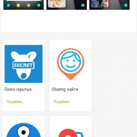
Поиск скрытых
iSharing: найти
друзей для ВК -
друзей следить за
Сыщик для
ребенком
Подробнее...
Подробнее...
Вконтакте