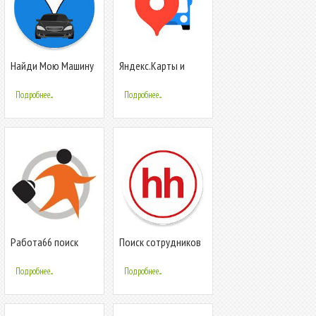
Найди Мою Машину
Яндекс.Карты и
- Поиск автомобиля
Транспорт — поиск
мест и навигатор
Подробнее...
Подробнее...
Работа66 поиск
Поиск сотрудников
вакансий в
на hh
Екатеринбурге 0+
Подробнее...
Подробнее...