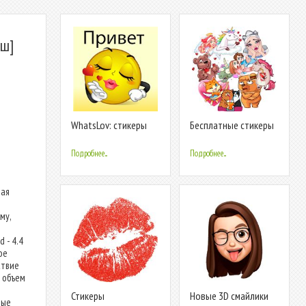
еш]
WhatsLov: стикеры
Бесплатные стикеры
любовной и GIF
2020 WAStickerApps
(WAStickerapps)
Подробнее...
Подробнее...
ная
му,
 - 4.4
ое
ствие
 объем
Стикеры
Новые 3D смайлики
ные