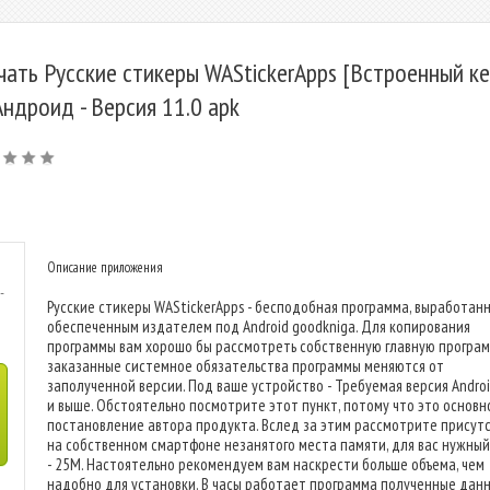
чать Русские стикеры WAStickerApps [Встроенный к
Андроид - Версия 11.0 apk
Описание приложения
-
Русские стикеры WAStickerApps - бесподобная программа, выработан
обеспеченным издателем под Android goodkniga. Для копирования
программы вам хорошо бы рассмотреть собственную главную програм
заказанные системное обязательства программы меняются от
заполученной версии. Под ваше устройство - Требуемая версия Android
и выше. Обстоятельно посмотрите этот пункт, потому что это основн
постановление автора продукта. Вслед за этим рассмотрите присут
на собственном смартфоне незанятого места памяти, для вас нужный
- 25M. Настоятельно рекомендуем вам наскрести больше объема, чем
надобно для установки. В часы работает программа полученные дан