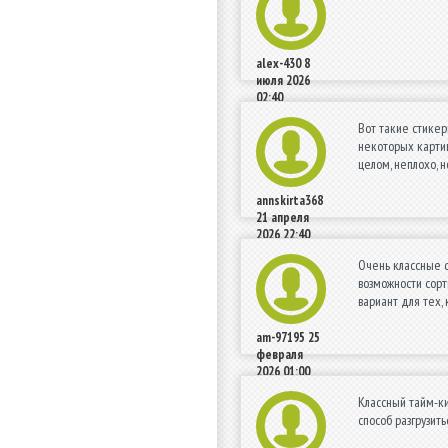
alex-430
8
июля 2026
02:40
Вот такие стикер
некоторых картин
целом, неплохо, 
annskirta368
21 апреля
2026 22:40
Очень классные с
возможности сорт
вариант для тех, 
am-97195
25
февраля
2026 01:00
Классный тайм-ки
способ разгрузит