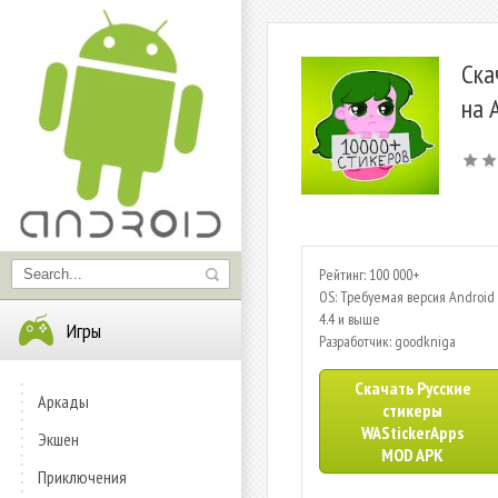
Ска
на 
Рейтинг: 100 000+
OS: Требуемая версия Android 
4.4 и выше
Игры
Разработчик: goodkniga
Скачать Русские
Аркады
стикеры
WAStickerApps
Экшен
MOD APK
Приключения