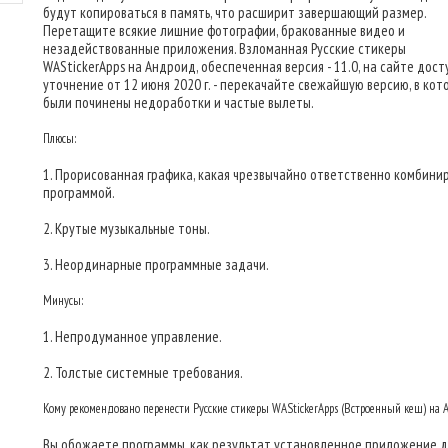
будут копироваться в память, что расширит завершающий размер.
Перетащите всякие лишние фотографии, бракованные видео и
незадействованные приложения. Взломанная Русские стикеры
WAStickerApps на Андроид, обеспеченная версия - 11.0, на сайте дост
уточнение от 12 июня 2020 г. - перекачайте свежайшую версию, в кот
были починены недоработки и частые вылеты.
Плюсы:
1. Прорисованная графика, какая чрезвычайно ответственно комбинир
программой.
2. Крутые музыкальные тоны.
3. Неординарные программные задачи.
Минусы:
1. Непродуманное управление.
2. Толстые системные требования.
Кому рекомендовано перенести Русские стикеры WAStickerApps (Встроенный кеш) на
Вы обожаете программы, как результат установленное приложение дл