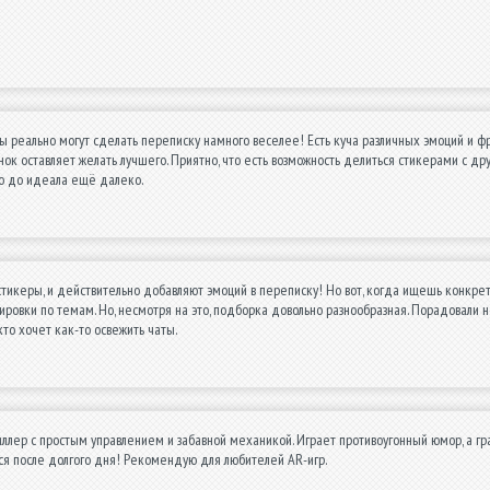
ы реально могут сделать переписку намного веселее! Есть куча различных эмоций и ф
ок оставляет желать лучшего. Приятно, что есть возможность делиться стикерами с дру
но до идеала ещё далеко.
тикеры, и действительно добавляют эмоций в переписку! Но вот, когда ищешь конкретн
ировки по темам. Но, несмотря на это, подборка довольно разнообразная. Порадовали 
кто хочет как-то освежить чаты.
ллер с простым управлением и забавной механикой. Играет противоугонный юмор, а гра
ься после долгого дня! Рекомендую для любителей AR-игр.