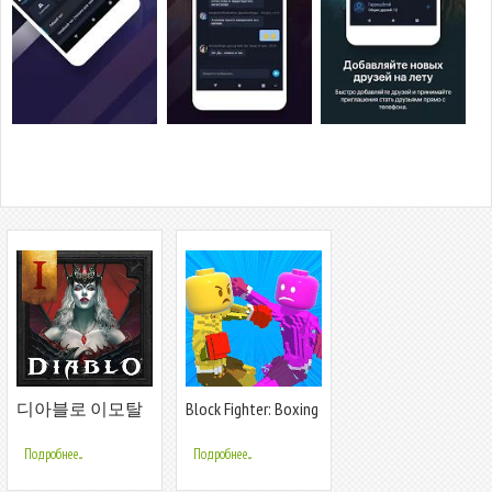
디아블로 이모탈
Block Fighter: Boxing
(12)
Battle
Подробнее...
Подробнее...