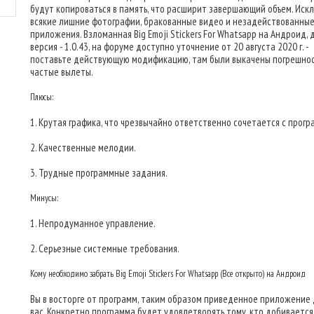
будут копироваться в память, что расширит завершающий объем. Иск
всякие лишние фотографии, бракованные видео и незадействованны
приложения. Взломанная Big Emoji Stickers For Whatsapp на Андроид, 
версия - 1.0.43, на форуме доступно уточнение от 20 августа 2020 г. -
поставьте действующую модификацию, там были выкачены погрешнос
частые вылеты.
Плюсы:
1. Крутая графика, что чрезвычайно ответственно сочетается с прогр
2. Качественные мелодии.
3. Трудные программные задания.
Минусы:
1. Непродуманное управление.
2. Серьезные системные требования.
Кому необходимо забрать Big Emoji Stickers For Whatsapp (Все открыто) на Андроид
Вы в восторге от программ, таким образом приведенное приложение
вас. Конкретно программа будет удовлетворять тому, кто добивается