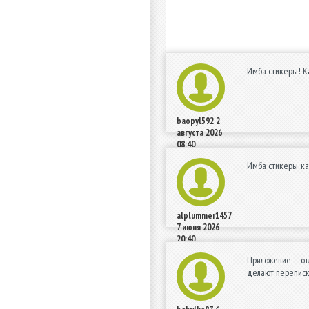
Имба стикеры! Ка
baopyl592
2
августа 2026
08:40
Имба стикеры, к
alplummer1457
7 июня 2026
20:40
Приложение — отл
делают переписку