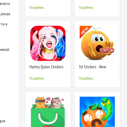
Whatsapp - Dattebayo
Deltarune Stickers for
лючите
WhatsApp
Подробнее...
Подробнее...
е
данная
ти и
аммой.
Harley Quinn Stickers
3d Stickers - New
for WhatsApp -
Stickers for Whatsapp
WAStickerApps
2020
Подробнее...
Подробнее...
 для