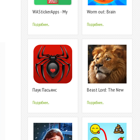
WAStickerApps - My
Worm out: Brain
Stickers Store for
teaser games
WhatsApp
Подробнее...
Подробнее...
Паук Пасьянс
Beast Lord: The New
Land
Подробнее...
Подробнее...