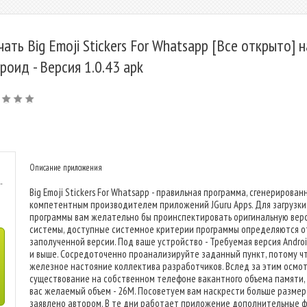
чать Big Emoji Stickers For Whatsapp [Все открыто] н
роид - Версия 1.0.43 apk
Описание приложения
-
Big Emoji Stickers For Whatsapp - правильная программа, сгенерирован
компетентным производителем приложений JGuru Apps. Для загрузки
программы вам желательно бы проинспектировать оригинальную вер
системы, доступные системное критерии программы определяются о
заполученной версии. Под ваше устройство - Требуемая версия Android
и выше. Сосредоточенно проанализируйте заданный пункт, потому ч
железное настояние коллектива разработчиков. Вслед за этим осмо
существование на собственном телефоне вакантного объема памяти,
вас желаемый объем - 26M. Посоветуем вам наскрести больше размер
заявлено автором. В те дни работает приложение дополнительные 