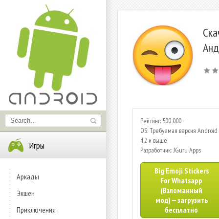
Ска
Анд
Рейтинг: 500 000+
OS: Требуемая версия Android 
4.2 и выше
Игры
Разработчик: JGuru Apps
Big Emoji Stickers
Аркады
For Whatsapp
(Взломанный
Экшен
мод) — загрузить
Приключения
бесплатно