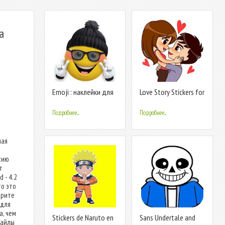
а
Emoji : наклейки для
Love Story Stickers for
WhatsApp -
WhatsApp ❤️
WAStickerapps
WAStickerApps
Подробнее...
Подробнее...
ная
сию
т
 - 4.2
то это
трите
 для
а, чем
Stickers de Naruto en
Sans Undertale and
файлы