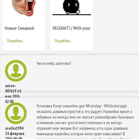
Новые Смешной
YASUHATI / With your
Наклейки для
voice!
WhatsApp
Подробнее...
Подробнее...
WAStickerApps
Чисто имба, залетело!
anton-
907619
14
мая 2026
02:00
Установка Emoji: наклейки для WhatsApp - WAStickerapps
оказалось довольно простой, и это радует. Наклейки яркие и
забавные, но иногда мне не хватает разнообразия. Насколько
я понимаю, они все достаточно типичные и не всегда
отражают мои эмоции. Вот, например, есть одна довольно
aselka1994
24 февраля
миленькая наклейка, которая меня прям повеселила! В
2026 06:48