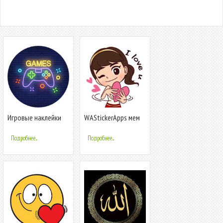
Игровые наклейки
WAStickerApps мем
для WhatsApp -
наклейки, любовные
WAStickerApps
наклейки
Подробнее...
Подробнее...