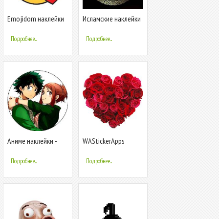
Emojidom наклейки
Исламские наклейки
для WhatsApp
арабские наклейки
(WAStickerApps)
WAStickerApps
Подробнее...
Подробнее...
Аниме наклейки -
WAStickerApps
WAStickerApps для
цветы наклейки
WhatsApp
Подробнее...
Подробнее...