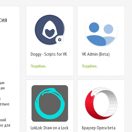
сия
Doggy - Scripts for VK
VK Admin (Beta)
Подробнее...
Подробнее...
ным
вам
я
тельно
ский
но для
LokLok: Draw on a Lock
Браузер Opera beta