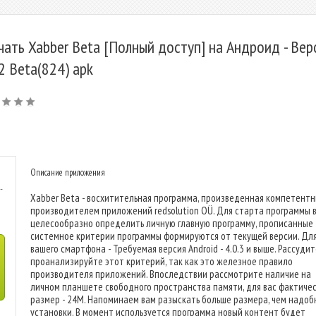
чать Xabber Beta [Полный доступ] на Андроид - Вер
.2 Beta(824) apk
Описание приложения
-
Xabber Beta - восхитительная программа, произведенная компетент
производителем приложений redsolution OÜ. Для старта программы 
целесообразно определить личную главную программу, прописанные
системное критерии программы формируются от текущей версии. Дл
вашего смартфона - Требуемая версия Android - 4.0.3 и выше. Рассуди
проанализируйте этот критерий, так как это железное правило
производителя приложений. Впоследствии рассмотрите наличие на
личном планшете свободного пространства памяти, для вас фактиче
размер - 24M. Напоминаем вам разыскать больше размера, чем надоб
установки. В момент используется программа новый контент будет