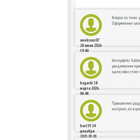
Вопрос по теме: 
Оформление класс
awekcunz07
20 июня 2026
19:40
Интерфейс Xabber
уведомления прих
идею явно стоит 
bagachl
18
марта 2026
06:48
Приложение раду
настроек, но в ц
bart39
24
декабря
2025 01:01