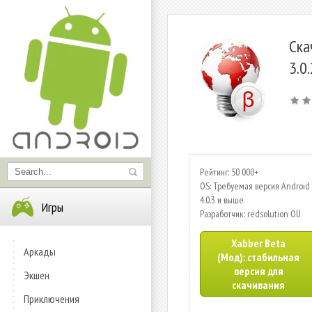
Ска
3.0
Рейтинг: 50 000+
OS: Требуемая версия Android 
4.0.3 и выше
Игры
Разработчик: redsolution OÜ
Xabber Beta
Аркады
(Мод): стабильная
версия для
Экшен
скачивания
Приключения