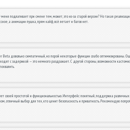
у меня подлагивает при смене тем, может, это из-за старой версии? Но такая реализац
ное, а анимации пушка, прям кайф, всё летает и багов нет.
 Beta довольно симпатичный, но порой некоторые функции слабо оптимизированы. Ощ
одят с задержкой — это немного раздражает. С другой стороны, возможности кастомиза
похвалить.
ет своей простотой и функциональностью. Интерфейс понятный, поддержка различных 
елом, отличный выбор для тех, кто ценит безопасность и приватность. Рекомендую попро