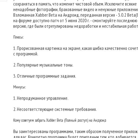
сохраняться в память, что изменит чистовой объем. Исключите всякие
ненадобные фотографии, бракованные видео и ненужные приложения
Взломанная Xabber Beta на Андроид, переданная версия - 3.0.2 Beta(8
на форуме доступно патч от 5 июня 2020 г. - смонтируйте последнюю
версию, где были отрегулированы недоработки и нестабильная работ
Плюсы:
1. Прорисованная картинка на экране, какая шибко качественно соче
с программой.
2. Популярные музыкальные тоны.
3. Отличные программные задания.
Минусы:
1. Непродуманное управление.
2. Несоответствующие системные требования.
Кому советуем забрать Xabber Beta (Полный доступ) на Андроид
Вы заинтересованы программами, таким образом полученное прило
для вас. Конкретно программа будет пригодным тем, кто добивается