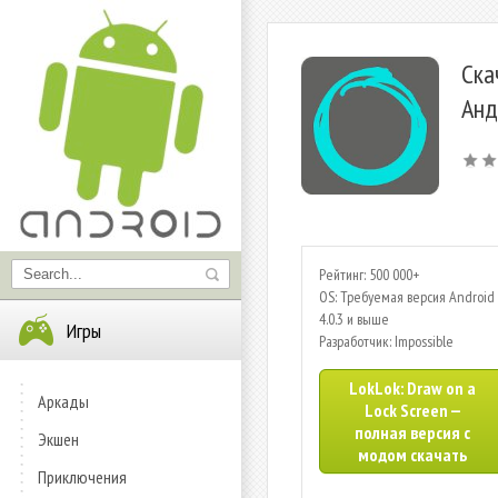
Ска
Анд
Рейтинг: 500 000+
OS: Требуемая версия Android 
4.0.3 и выше
Игры
Разработчик: Impossible
LokLok: Draw on a
Аркады
Lock Screen —
полная версия с
Экшен
модом скачать
Приключения