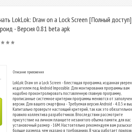
чать LokLok: Draw on a Lock Screen [Полный доступ]
роид - Версия 0.81 beta apk
Описание приложения
-
LokLok: Draw on a Lock Screen - блестящая программа, изданная увере
издателем под Android Impossible. Для монтирования программы вам
надобно проконтролировать поставленную главную программу,
прописанные системное критерии программы меняются от заполуче
версии. Для вашего смартфона - Требуемая версия Android - 4.0.3 и вы
Капитально проверьте настоящий критерий, так как это обязательно
правило коллектива разработчиков. Впоследствии рассмотрите
присутствие на личном планшете незанятого объема памяти, для вас
установочный размер - 16M. Настоятельно рекомендуем вам разыска
больше размера, чем указано в требованиях. В часы работает прило