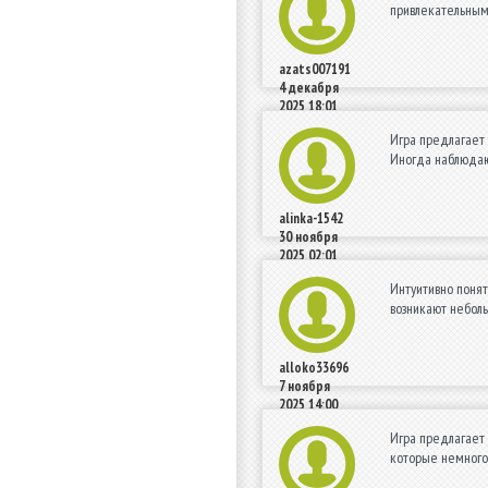
привлекательным.
azats007191
4 декабря
2025 18:01
Игра предлагает 
Иногда наблюдают
alinka-1542
30 ноября
2025 02:01
Интуитивно поня
возникают неболь
alloko33696
7 ноября
2025 14:00
Игра предлагает 
которые немного