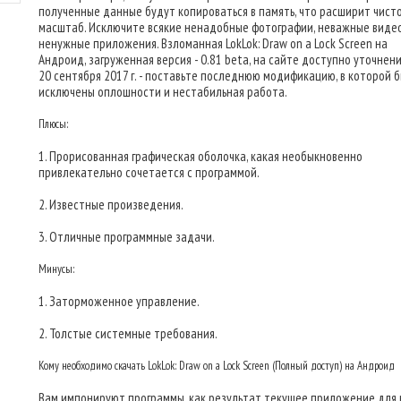
полученные данные будут копироваться в память, что расширит чист
масштаб. Исключите всякие ненадобные фотографии, неважные виде
ненужные приложения. Взломанная LokLok: Draw on a Lock Screen на
Андроид, загруженная версия - 0.81 beta, на сайте доступно уточнен
20 сентября 2017 г. - поставьте последнюю модификацию, в которой 
исключены оплошности и нестабильная работа.
Плюсы:
1. Прорисованная графическая оболочка, какая необыкновенно
привлекательно сочетается с программой.
2. Известные произведения.
3. Отличные программные задачи.
Минусы:
1. Заторможенное управление.
2. Толстые системные требования.
Кому необходимо скачать LokLok: Draw on a Lock Screen (Полный доступ) на Андроид
Вам импонируют программы, как результат текущее приложение для 