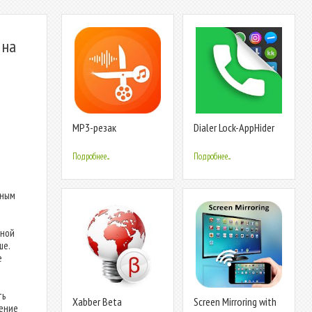
 на
MP3-резак
Dialer Lock-AppHider
Подробнее...
Подробнее...
нным
нной
ше.
е
ть
Xabber Beta
Screen Mirroring with
жение