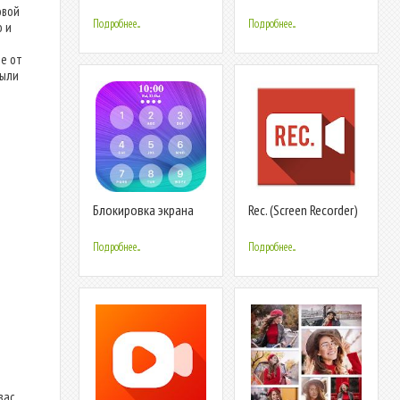
TV : Play Video on TV
овой
Подробнее...
Подробнее...
о и
ие от
были
Блокировка экрана
Rec. (Screen Recorder)
пароля
Подробнее...
Подробнее...
вас.