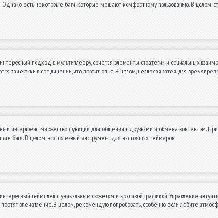
 Однако есть некоторые баги, которые мешают комфортному пользованию. В целом, ст
интересный подход к мультиплееру, сочетая элементы стратегии и социальных взаимод
ся задержки в соединении, что портит опыт. В целом, неплохая затея для времяпреп
тный интерфейс, множество функций для общения с друзьями и обмена контентом. При
шие баги. В целом, это полезный инструмент для настоящих геймеров.
интересный геймплей с уникальным сюжетом и красивой графикой. Управление интуити
 портят впечатление. В целом, рекомендую попробовать, особенно если любите атмос