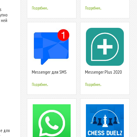
сообщений и видео-
Messenger
чат бесплатно
Подробнее...
Подробнее...
s
тупно
 ней
Messenger для SMS
Messenger Plus 2020
Подробнее...
Подробнее...
е для
т