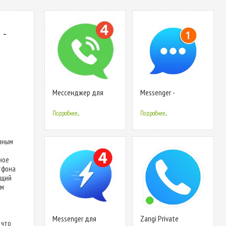
 -
Мессенджер для
Messenger -
Messenger видео
сообщения,
чата, тext чата
бесплатные
Подробнее...
Подробнее...
мессенджеры SMS
енным
ное
тфона
ящий
ом
Messenger для
Zangi Private
 что