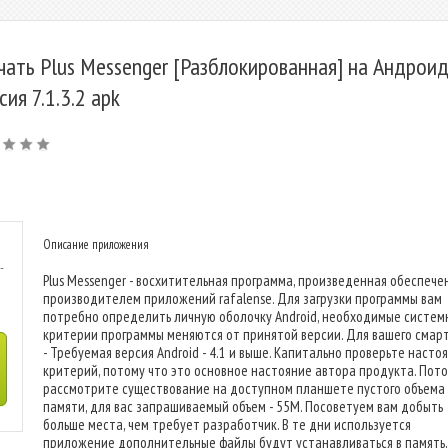
чать Plus Messenger [Разблокированная] на Андроид
сия 7.1.3.2 apk
Описание приложения
-
Plus Messenger - восхитительная программа, произведенная обеспеч
производителем приложений rafalense. Для загрузки программы вам
потребно определить личную оболочку Android, необходимые систем
критерии программы меняются от принятой версии. Для вашего смар
- Требуемая версия Android - 4.1 и выше. Капитально проверьте насто
критерий, потому что это основное настояние автора продукта. Пот
рассмотрите существование на доступном планшете пустого объема
памяти, для вас запрашиваемый объем - 55M. Посоветуем вам добыть
больше места, чем требует разработчик. В те дни используется
приложение дополнительные файлы будут устанавливаться в память,