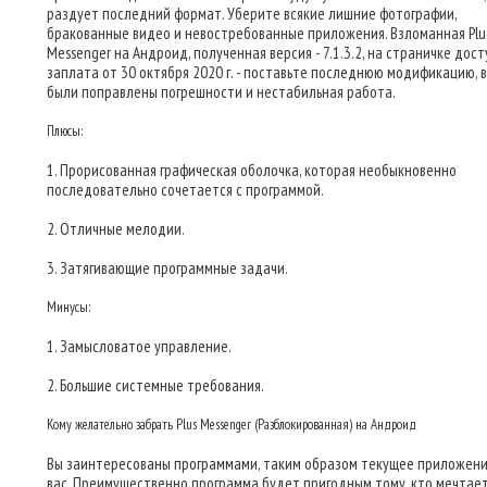
раздует последний формат. Уберите всякие лишние фотографии,
бракованные видео и невостребованные приложения. Взломанная Plu
Messenger на Андроид, полученная версия - 7.1.3.2, на страничке дос
заплата от 30 октября 2020 г. - поставьте последнюю модификацию, в
были поправлены погрешности и нестабильная работа.
Плюсы:
1. Прорисованная графическая оболочка, которая необыкновенно
последовательно сочетается с программой.
2. Отличные мелодии.
3. Затягивающие программные задачи.
Минусы:
1. Замысловатое управление.
2. Большие системные требования.
Кому желательно забрать Plus Messenger (Разблокированная) на Андроид
Вы заинтересованы программами, таким образом текущее приложени
вас. Преимущественно программа будет пригодным тому, кто мечтае