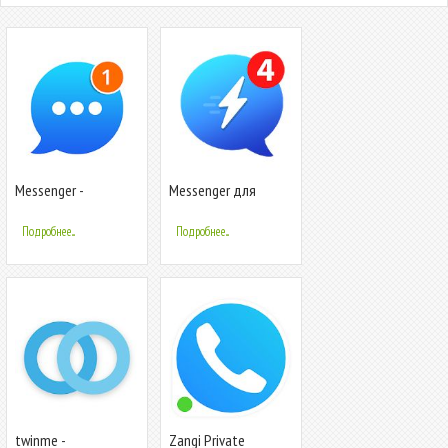
Messenger -
Messenger для
сообщения,
сообщений и видео-
бесплатные
чат бесплатно
Подробнее...
Подробнее...
мессенджеры SMS
twinme -
Zangi Private