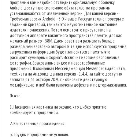
программы вам надобно отследить оригинальную оболочку
Android, доступные системное обязательства программы
устанавливаются от извлеченной версии. Для вашей версии -
Требуемая версия Android - 5.0 и выше. Рассудительно проверьте
заданный критерий, так как это неукоснительное настояние
издателя приложения. Потом осмотрите присутствие на
доступном аппарате вакантного пространства памяти, для вас
желаемый размер - 58M. Даем совет вам разыскать больше
размера, чем заявлено автором. В те дни используется программа
загруженная информация будет заноситься в память, что
расширит суммарный формат. Исключите всякие бесполезные
фотографии, бракованные видео и невостребованные
приложения. Взломанная Мессенджер для Messenger видео чата,
тext чата на Андроид, данная версия - 1.4.4, на сайте доступно
заплата от 31 октября 2020 г. - обновите действующую
модификацию, в ней были выкачены дефекты и подтормаживания.
Плюсы:
1. Насыщенная картинка на экране, что шибко приятно
комбинирует с программой.
2. Качественные произведения.
3. Трудные программные условия.