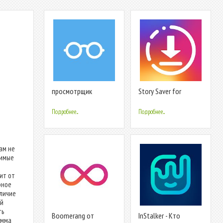
просмотрщик
Story Saver for
фотографий профиля
Instagram - Assistive
- для Instagram
Story
Подробнее...
Подробнее...
ам не
димые
ит от
рное
личие
ый
ть
Boomerang от
InStalker - Кто
амма