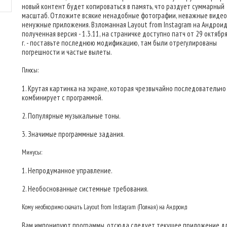
новый контент будет копироваться в память, что раздует суммарный
масштаб. Отложите всякие ненадобные фотографии, неважные видео
ненужные приложения. Взломанная Layout from Instagram на Андроид
полученная версия - 1.3.11, на страничке доступно патч от 29 октябр
г. - поставьте последнюю модификацию, там были отрегулированы
погрешности и частые вылеты.
Плюсы:
1. Крутая картинка на экране, которая чрезвычайно последовательно
комбинирует с программой.
2. Популярные музыкальные тоны.
3. Значимые программные задания.
Минусы:
1. Непродуманное управление.
2. Необоснованные системные требования.
Кому необходимо скачать Layout from Instagram (Полная) на Андроид
Вам импонируют программы, отсюда следует текущее приложение дл