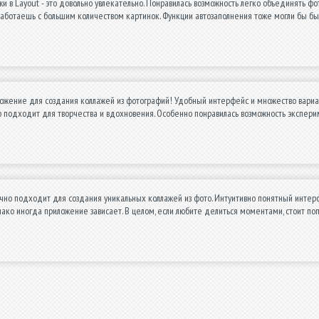
и в Layout - это довольно увлекательно. Понравилась возможность легко объединять 
аботаешь с большим количеством картинок. Функции автозаполнения тоже могли бы быть
ожение для создания коллажей из фотографий! Удобный интерфейс и множество вариа
о подходит для творчества и вдохновения. Особенно понравилась возможность экспер
чно подходит для создания уникальных коллажей из фото. Интуитивно понятный интер
ако иногда приложение зависает. В целом, если любите делиться моментами, стоит по