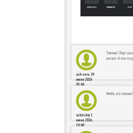
Топчик! Ляут скач
летает. А кто-то
ash-zero
29
июня 2026
03:40
Имба, это топчик!
askitskiy
1
июня 2026
10:40