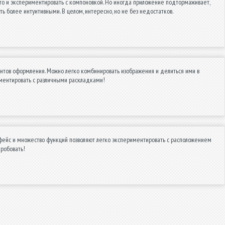
фото и экспериментировать с компоновкой. Но иногда приложение подтормаживает,
 более интуитивными. В целом, интересно, но не без недостатков.
нтов оформления. Можно легко комбинировать изображения и делиться ими в
иментировать с различными раскладками!
фейс и множество функций позволяют легко экспериментировать с расположением
пробовать!