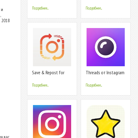
Instagram
смотрел мой
профиль Instagram
Подробнее...
Подробнее...
 и
,
я 2018
Save & Repost for
Threads от Instagram
Instagram
Подробнее...
Подробнее...
я вас.