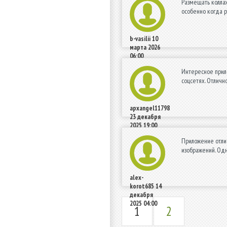
Размещать коллаж
особенно когда р
b-vasilii
10
марта 2026
06:00
Интересное прил
соцсетях. Отличн
apxangel11798
23 декабря
2025 19:00
Приложение отли
изображений. Одн
alex-
korot685
14
декабря
2025 04:00
1
2