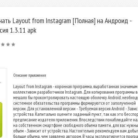
чать Layout from Instagram [Полная] на Андроид -
сия 1.3.11 apk
Описание приложения
-
Layout from Instagram - коронная программа, выработанная значимым
коллективом разработчиков Instagram. Для копирования программы в
мешало бы проконтролировать настоящую оболочку Android, необхо
системное обязательства программы формируются от заполученной
версии. Для установленной версии - Требуемая версия Android - Завис
устройства. Капитально оцените заданный пункт, так как это бесспо
предписание издателя приложения. Впоследствии понаблюдайте на
на собственном смартфоне свободного объема памяти, для вас нужн
объем - Зависит от устройства. Настоятельно рекомендуем вам добы
больше объема, чем заявлено автором. В часы эксплуатируется прогр