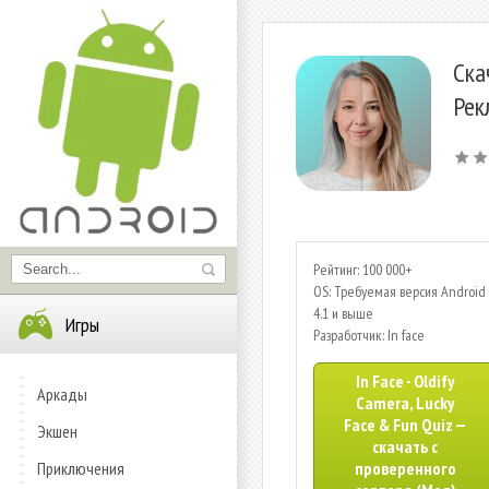
Ска
Рек
Рейтинг: 100 000+
OS: Требуемая версия Android 
4.1 и выше
Игры
Разработчик: In face
In Face - Oldify
Аркады
Camera, Lucky
Face & Fun Quiz —
Экшен
скачать с
Приключения
проверенного