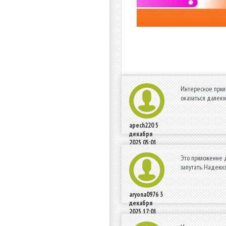
Интересное прило
оказаться далеки
apech220
5
декабря
2025 05:01
Это приложение д
запутать. Надеюс
aryona0976
3
декабря
2025 17:01