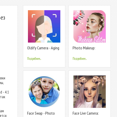
Без
Oldify Camera - Aging
Photo Makeup:
Filter & Face Secret
Beauty Camera and
Predict
Makeup Face
Подробнее...
Подробнее...
овки
мы,
 - 4.1
 так
вам
Face Swap - Photo
Face Live Camera:
уется