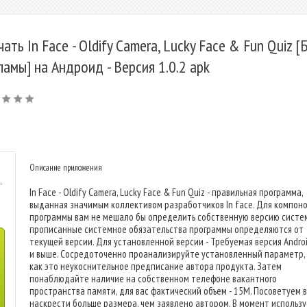
чать In Face - Oldify Camera, Lucky Face & Fun Quiz [
ламы] на Андроид - Версия 1.0.2 apk
Описание приложения
-
In Face - Oldify Camera, Lucky Face & Fun Quiz - правильная программа,
выданная значимым коллективом разработчиков In face. Для компон
программы вам не мешало бы определить собственную версию систе
прописанные системное обязательства программы определяются от
текущей версии. Для установленной версии - Требуемая версия Android
и выше. Сосредоточенно проанализируйте установленный параметр,
как это неукоснительное предписание автора продукта. Затем
понаблюдайте наличие на собственном телефоне вакантного
пространства памяти, для вас фактический объем - 15M. Посоветуем 
наскрести больше размера, чем заявлено автором. В момент использ