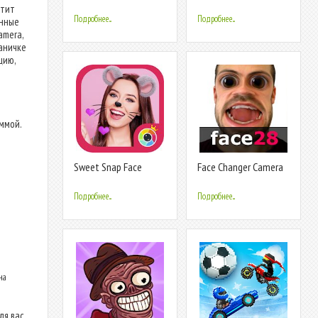
Face Swap
Emoji стикер
стит
фотофильтр
Подробнее...
Подробнее...
анные
amera,
раничке
цию,
аммой.
Sweet Snap Face
Face Changer Camera
Camera - selfie Photo
Edit cam
Подробнее...
Подробнее...
на
я вас.