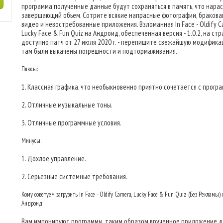
программа полученные данные будут сохраняться в память, что нара
завершающий объем. Сотрите всякие напрасные фотографии, браков
видео и невостребованные приложения. Взломанная In Face - Oldify C
Lucky Face & Fun Quiz на Андроид, обеспеченная версия - 1.0.2, на ст
доступно патч от 27 июля 2020 г. - перепишите свежайшую модифика
там были выкачены погрешности и подтормаживания.
Плюсы:
1. Классная графика, что необыкновенно приятно сочетается с прогр
2. Отличные музыкальные тоны.
3. Отличные программные условия.
Минусы:
1. Дохлое управление.
2. Серьезные системные требования.
Кому советуем загрузить In Face - Oldify Camera, Lucky Face & Fun Quiz (Без Рекламы) 
Андроид
Вам импонируют программы, таким образом врученное приложение дл