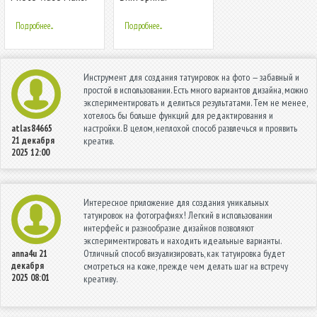
with Music 2020-
Вопросы/Ответы
Video Maker 2020
Подробнее...
Подробнее...
Инструмент для создания татуировок на фото — забавный и
простой в использовании. Есть много вариантов дизайна, можно
экспериментировать и делиться результатами. Тем не менее,
хотелось бы больше функций для редактирования и
настройки. В целом, неплохой способ развлечься и проявить
atlas84665
21 декабря
креатив.
2025 12:00
Интересное приложение для создания уникальных
татуировок на фотографиях! Легкий в использовании
интерфейс и разнообразие дизайнов позволяют
экспериментировать и находить идеальные варианты.
Отличный способ визуализировать, как татуировка будет
anna4u
21
декабря
смотреться на коже, прежде чем делать шаг на встречу
2025 08:01
креативу.