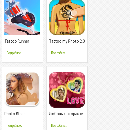
Tattoo Runner
Tattoo my Photo 2.0
Подробнее...
Подробнее...
Photo Blend -
Любовь фоторамки
эффект двойной
- Love Locket Photo
экспозиции
Editor
Подробнее...
Подробнее...