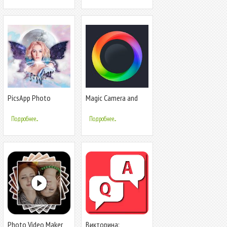
PicsApp Photo
Magic Camera and
Editor-
Photo blur Editor
Фоторедактор для
Подробнее...
Подробнее...
фото,эмодзи
Photo Video Maker
Викторина: