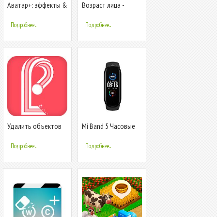
Аватар+: эффекты &
Возраст лица -
маски для лица &
Сделай меня OLD
фотоприколы
Подробнее...
Подробнее...
Удалить объектов
Mi Band 5 Часовые
Фото_ нежеланный
лица
для удаления
Подробнее...
Подробнее...