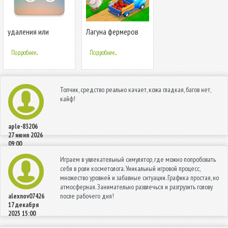
удаления или
Лагуна фермеров
добавления
водяных знаков
Подробнее...
Подробнее...
Топчик, средство реально качает, кожа гладкая, багов нет,
кайф!
aple-83206
27 июня 2026
09:00
Играем в увлекательный симулятор, где можно попробовать
себя в роли косметолога. Уникальный игровой процесс,
множество уровней и забавные ситуации. Графика простая, но
атмосферная. Занимательно развлечься и разгрузить голову
после рабочего дня!
alexnov07426
17 декабря
2025 15:00