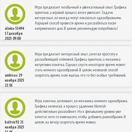
Игра предлагает необычный и увлекательный опыт. Графика
приятная, а игровой процесс легко увлекает. Задачи
интересные, но иногда могут показаться однообразными.
Хороший способ провести время и расслабиться после
напряженного дня. В целом, рекомендую попробовать!
alinka-33494
17 декабря
2025 09:00
Игра предлагает интересный опыт, сочетая простоту и
расслабляющий геймплей. Графика приятная, а механика
интуитивно понятна. Однако спустя некоторое время может
стать немного однообразной. В целом, неплохой способ
скоротать время, если ищешь что-то без особых требований.
ambisos
29
ноября 2025
21:01
Игра, конечно, затягивает, но механика немного однообразна.
Графика неплохая, а процесс удаления blemish
действительно расслабляет. Но к финальному уровню уже
хочется чего-то новенького, чтобы добавить разнообразия. В
целом, на вечер скоротать время можно.
baltviz92
21
ноября 2025