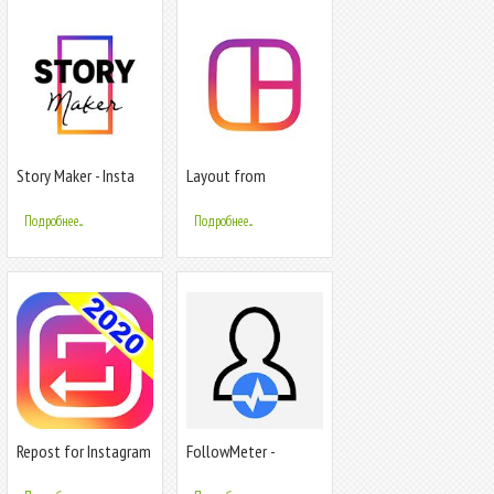
Story Maker - Insta
Layout from
Story Maker for
Instagram
Instagram
Подробнее...
Подробнее...
Repost for Instagram
FollowMeter -
2020 - Save & Repost
Unfollowers
IG 2020
Analytics for