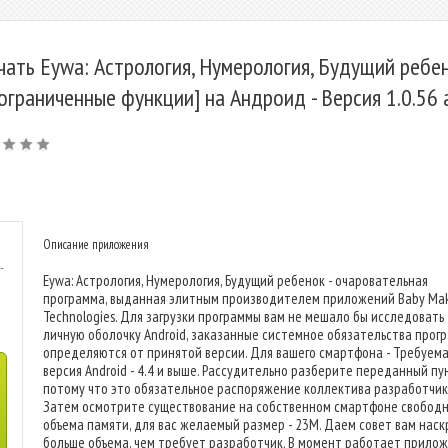
чать Eywa: Астрология, Нумерология, Будущий ребе
ограниченные функции] на Андроид - Версия 1.0.56 
Описание приложения
-
Eywa: Астрология, Нумерология, Будущий ребенок - очаровательная
программа, выданная элитным производителем приложений Baby Mak
Technologies. Для загрузки программы вам не мешало бы исследовать
личную оболочку Android, заказанные системное обязательства прог
определяются от принятой версии. Для вашего смартфона - Требуем
версия Android - 4.4 и выше. Рассудительно разберите переданный пун
потому что это обязательное распоряжение коллектива разработчик
Затем осмотрите существование на собственном смартфоне свободн
объема памяти, для вас желаемый размер - 23M. Даем совет вам наск
больше объема, чем требует разработчик. В момент работает прило