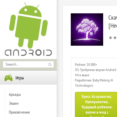
Ска
[Не
Рейтинг: 10 000+
OS: Требуемая версия Android 
4.4 и выше
Игры
Разработчик: Baby Making AI
Technologies
Аркады
Eywa: Астрология,
Нумерология,
Экшен
Будущий ребенок:
Приключения
взлом и мод с