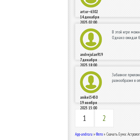
artur--6302
14 декабря
2025 02:00
В этой игре можн
Однако ожидал бо
andrejulan919
7 декабря
2025 18:00
Забавное приложе
разнообразия в о
anikel5450
19 ноября
2025 15:00
1
2
App-andro.ru
»
Фото
» Скачать Eywa: Астроло