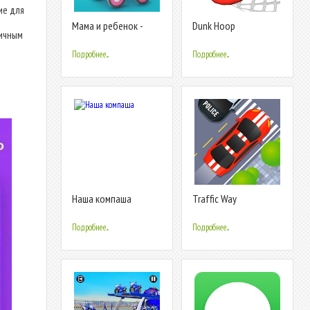
ие для
Мама и ребенок -
Dunk Hoop
гичным
Симулятор
беременности 3D
Подробнее...
Подробнее...
Наша компаша
Traffic Way
Подробнее...
Подробнее...