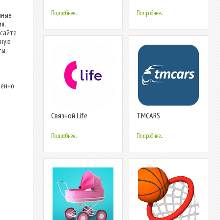
бесплатные
ребенок Смешные
лица с фразами
Подробнее...
Подробнее...
нные
я,
 сайте
нную
ты.
венно
Связной Life
TMCARS
Подробнее...
Подробнее...