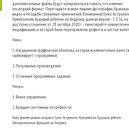
дополнительные файлы будут копироваться в память, что изменит
последний формат. Перетащите всякие лишние фотографии, бракова
видео и незадействованные приложения. Взломанная Eywa: Астрологи
Нумерология, Будущий ребенок на Андроид, данная версия - 1.0.56, на
доступно уточнение от 28 октября 2020 г. - смонтируйте новоиспече
модификацию, в которой были переправлены дефекты и частые выле
Плюсы:
1. Насыщенная графическая оболочка, которая исключительно качест
гармонирует с программой.
2. Популярные произведения.
3. Отличные программные задания.
Минусы:
1. Вялое управление.
2. Большие системные потребности.
Кому рекомендовано загрузить Eywa: Астрология, Нумерология, Будущий ребенок
(Неограниченные функции) на Андроид