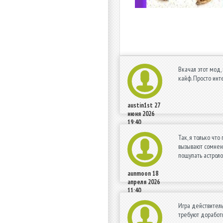
Вкачал этот мод,
кайф. Просто инт
austin1st
27
июня 2026
19:40
Так, я только чт
вызывают сомнени
пощупать астроло
aunmoon
18
апреля 2026
11:40
Игра действитель
требуют доработк