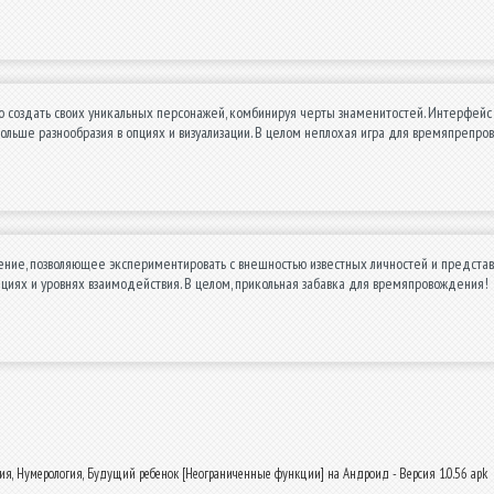
о создать своих уникальных персонажей, комбинируя черты знаменитостей. Интерфейс п
льше разнообразия в опциях и визуализации. В целом неплохая игра для времяпрепро
ние, позволяющее экспериментировать с внешностью известных личностей и представлят
пциях и уровнях взаимодействия. В целом, прикольная забавка для времяпровождения!
гия, Нумерология, Будущий ребенок [Неограниченные функции] на Андроид - Версия 1.0.56 apk