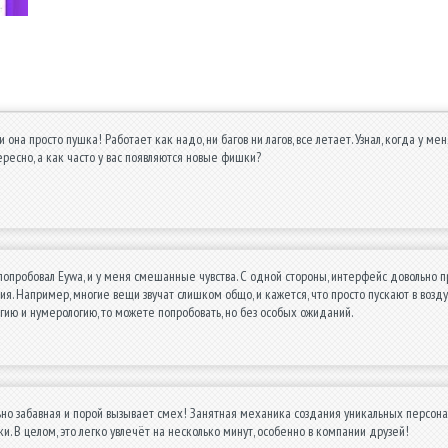
 и она просто пушка! Работает как надо, ни багов ни лагов, все летает. Узнал, когда у
ересно, а как часто у вас появляются новые фишки?
о попробовал Eywa, и у меня смешанные чувства. С одной стороны, интерфейс довольно 
я. Например, многие вещи звучат слишком общо, и кажется, что просто пускают в возду
гию и нумерологию, то можете попробовать, но без особых ожиданий.
но забавная и порой вызывает смех! Занятная механика создания уникальных персона
и. В целом, это легко увлечёт на несколько минут, особенно в компании друзей!