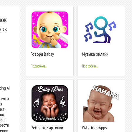
нок
apk
Говоря Babsy
Музыка онлайн
ребенок
Подробнее...
Подробнее...
ing AI
раммы
ая
кт,
ов.
ого
рести
Ребенок Картинки
WAstickerApps
жение