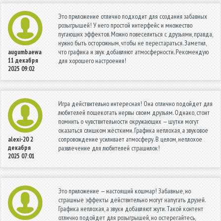
Это приложение отлично подходит для создания забавных
розыгрышей! У него простой интерфейс и множество
пугающих эффектов. Можно повеселиться с друзьями, правда,
нужно быть осторожным, чтобы не перестараться. Заметил,
что графика и звук добавляют атмосферности. Рекомендую
augumbaewa
11 декабря
для хорошего настроения!
2025 09:02
Игра действительно интересная! Она отлично подойдет для
любителей пощекотать нервы своим друзьям. Однако, стоит
помнить о чувствительности окружающих — шутки могут
оказаться слишком жёсткими. Графика неплохая, а звуковое
сопровождение усиливает атмосферу. В целом, неплохое
alexi-20
2
декабря
развлечение для любителей страшилок!
2025 07:01
Это приложение — настоящий кошмар! Забавные, но
страшные эффекты действительно могут напугать друзей.
Графика неплохая, а звуки добавляют жути. Такой контент
отлично подойдет для розыгрышей, но остерегайтесь,