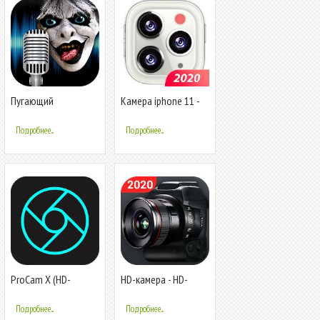
Пугающий
Камера iphone 11 -
Изменитель Голоса -
Камера OS13
Звуки Ужасов
Подробнее...
Подробнее...
ProCam X (HD-
HD-камера - HD-
камера Pro)
селфи-камера,
камера 4K
Подробнее...
Подробнее...