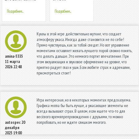
веб-камера, вид со
спутника
Подробнее...
Подробнее...
Куклы в этой игре действительно жуткие, что создает
атмосферу ужаса. Иногда даже становится не по себе!
Прямо чувствуешь, как за тобой следят. Но вот управление
моментами оставляет желать лучшего: порой сложно понять,
что делать дальше. Это немного портит впечатление. При
amina-5335
11 марта
этом визуализация и звуковое оформление на уровне, что
2026 22:48
приятно радует глаз и уши. Если любите страх и адреналин,
присмотреться стоит!
Игра интересная, но в некоторых моментах предсказуема.
Графика могла бы быть лучше, а ужасающие элементы не
всегда вызывают страх. В целом, если ищете что-то для
весёлого времяпрепровождения с друзьями, то можно
попробовать, но не ждите слишком многого.
autospec
20
декабря
2025 19:00