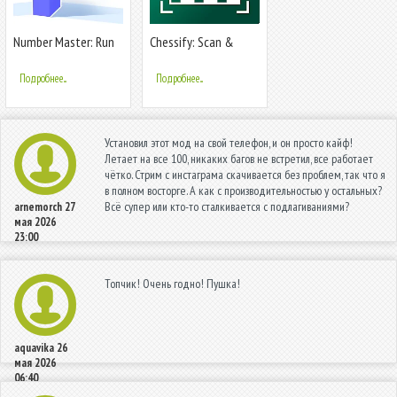
Number Master: Run
Chessify: Scan &
and merge
Analyze chess
Подробнее...
Подробнее...
Установил этот мод на свой телефон, и он просто кайф!
Летает на все 100, никаких багов не встретил, все работает
чётко. Стрим с инстаграма скачивается без проблем, так что я
в полном восторге. А как с производительностью у остальных?
Всё супер или кто-то сталкивается с подлагиваниями?
arnemorch
27
мая 2026
23:00
Топчик! Очень годно! Пушка!
aquavika
26
мая 2026
06:40