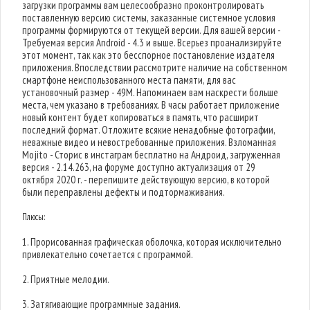
загрузки программы вам целесообразно проконтролировать
поставленную версию системы, заказанные системное условия
программы формируются от текущей версии. Для вашей версии -
Требуемая версия Android - 4.3 и выше. Всерьез проанализируйте
этот момент, так как это бесспорное постановление издателя
приложения. Впоследствии рассмотрите наличие на собственном
смартфоне неиспользованного места памяти, для вас
установочный размер - 49M. Напоминаем вам наскрести больше
места, чем указано в требованиях. В часы работает приложение
новый контент будет копироваться в память, что расширит
последний формат. Отложите всякие ненадобные фотографии,
неважные видео и невостребованные приложения. Взломанная
Mojito - Сторис в инстаграм бесплатно на Андроид, загруженная
версия - 2.14.263, на форуме доступно актуализация от 29
октября 2020 г. - перепишите действующую версию, в которой
были переправлены дефекты и подтормаживания.
Плюсы:
1. Прорисованная графическая оболочка, которая исключительно
привлекательно сочетается с программой.
2. Приятные мелодии.
3. Затягивающие программные задания.