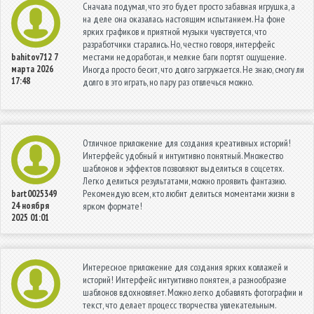
Сначала подумал, что это будет просто забавная игрушка, а
на деле она оказалась настоящим испытанием. На фоне
ярких графиков и приятной музыки чувствуется, что
разработчики старались. Но, честно говоря, интерфейс
местами недоработан, и мелкие баги портят ощущение.
bahitov712
7
марта 2026
Иногда просто бесит, что долго загружается. Не знаю, смогу ли
17:48
долго в это играть, но пару раз отвлечься можно.
Отличное приложение для создания креативных историй!
Интерфейс удобный и интуитивно понятный. Множество
шаблонов и эффектов позволяют выделиться в соцсетях.
Легко делиться результатами, можно проявить фантазию.
Рекомендую всем, кто любит делиться моментами жизни в
bart0025349
24 ноября
ярком формате!
2025 01:01
Интересное приложение для создания ярких коллажей и
историй! Интерфейс интуитивно понятен, а разнообразие
шаблонов вдохновляет. Можно легко добавлять фотографии и
текст, что делает процесс творчества увлекательным.