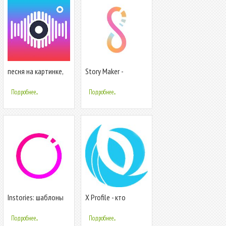
песня на картинке,
Story Maker -
музыка в сторис
Редактор сторис в
insta
инстаграм
Подробнее...
Подробнее...
Instories: шаблоны
X Profile - кто
сторис для
смотрел мой
инстаграм
инстаграм
Подробнее...
Подробнее...