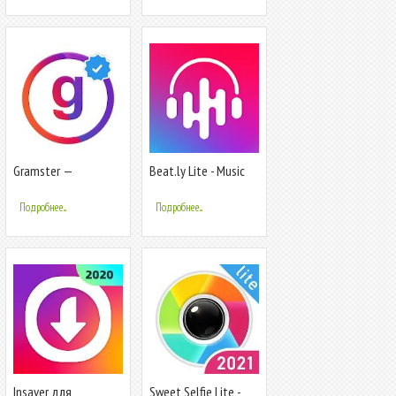
Gramster —
Beat.ly Lite - Music
Инстаграм анонимно
Video Maker with
+ Скачать историю
Effects
Подробнее...
Подробнее...
Insaver для
Sweet Selfie Lite -